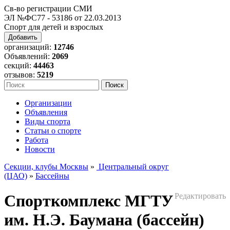
Св-во регистрации СМИ
ЭЛ №ФС77 - 53186 от 22.03.2013
Спорт для детей и взрослых
Добавить
организаций:
12746
Объявлений:
2069
секций:
44463
отзывов:
5219
Организации
Объявления
Виды спорта
Статьи о спорте
Работа
Новости
Секции, клубы Москвы
»
Центральный округ
(ЦАО)
»
Бассейны
Спорткомплекс МГТУ
Редактировать
им. Н.Э. Баумана (бассейн)