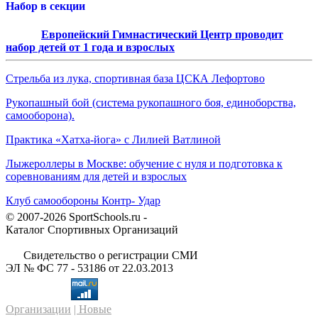
Набор в секции
Европейский Гимнастический Центр проводит
набор детей от 1 года и взрослых
Стрельба из лука, спортивная база ЦСКА Лефортово
Рукопашный бой (система рукопашного боя, единоборства,
самооборона).
Практика «Хатха-йога» с Лилией Ватлиной
Лыжероллеры в Москве: обучение с нуля и подготовка к
соревнованиям для детей и взрослых
Клуб самообороны Контр- Удар
© 2007-2026 SportSchools.ru -
Каталог Спортивных Организаций
Свидетельство о регистрации СМИ
ЭЛ № ФС 77 - 53186 от 22.03.2013
Организации
| Новые