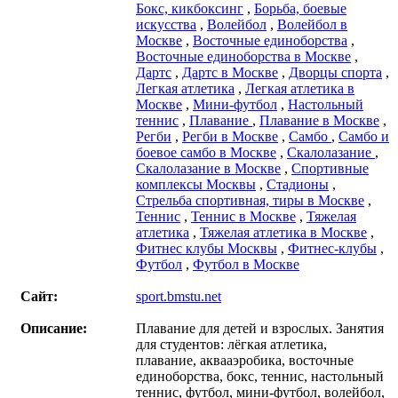
Бокс, кикбоксинг
,
Борьба, боевые
искусства
,
Волейбол
,
Волейбол в
Москве
,
Восточные единоборства
,
Восточные единоборства в Москве
,
Дартс
,
Дартс в Москве
,
Дворцы спорта
,
Легкая атлетика
,
Легкая атлетика в
Москве
,
Мини-футбол
,
Настольный
теннис
,
Плавание
,
Плавание в Москве
,
Регби
,
Регби в Москве
,
Самбо
,
Самбо и
боевое самбо в Москве
,
Скалолазание
,
Скалолазание в Москве
,
Спортивные
комплексы Москвы
,
Стадионы
,
Стрельба спортивная, тиры в Москве
,
Теннис
,
Теннис в Москве
,
Тяжелая
атлетика
,
Тяжелая атлетика в Москве
,
Фитнес клубы Москвы
,
Фитнес-клубы
,
Футбол
,
Футбол в Москве
Сайт:
sport.bmstu.net
Описание:
Плавание для детей и взрослых. Занятия
для студентов: лёгкая атлетика,
плавание, аквааэробика, восточные
единоборства, бокс, теннис, настольный
теннис, футбол, мини-футбол, волейбол,