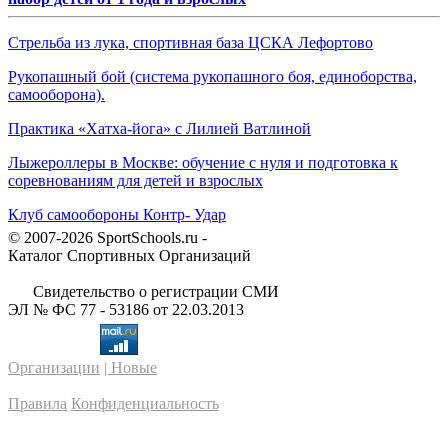
Стрельба из лука, спортивная база ЦСКА Лефортово
Рукопашный бой (система рукопашного боя, единоборства,
самооборона).
Практика «Хатха-йога» с Лилией Ватлиной
Лыжероллеры в Москве: обучение с нуля и подготовка к
соревнованиям для детей и взрослых
Клуб самообороны Контр- Удар
© 2007-2026 SportSchools.ru -
Каталог Спортивных Организаций
Свидетельство о регистрации СМИ
ЭЛ № ФС 77 - 53186 от 22.03.2013
Организации
| Новые
Правила
Конфиденциальность