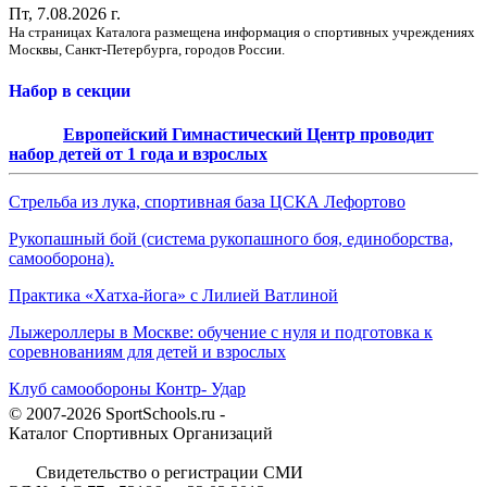
Пт, 7.08.2026 г.
На страницах Каталога размещена информация о спортивных учреждениях
Москвы, Санкт-Петербурга, городов России.
Набор в секции
Европейский Гимнастический Центр проводит
набор детей от 1 года и взрослых
Стрельба из лука, спортивная база ЦСКА Лефортово
Рукопашный бой (система рукопашного боя, единоборства,
самооборона).
Практика «Хатха-йога» с Лилией Ватлиной
Лыжероллеры в Москве: обучение с нуля и подготовка к
соревнованиям для детей и взрослых
Клуб самообороны Контр- Удар
© 2007-2026 SportSchools.ru -
Каталог Спортивных Организаций
Свидетельство о регистрации СМИ