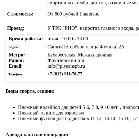
спортивных тимбилдингов, различные мероп
Стоимость:
От 600 рублей 1 занятие.
Проезд:
У ТРК "РИО", напротив главного входа, 
Время работы:
пн-вс: 10.00 - 23.00
Санкт-Петербург, улица Фучика, 2А
Адрес:
Метро:
Бухарестская, Международная
Район:
Фрунзенский р-н
Email:
info@plyazhspb.ru
+7 (812) 911-70-77
Телефон:
Виды спорта, секции:
Пляжный волейбол
для детей 5-6, 7-8, 9-10 лет
, подрост
Пляжный теннис
для взрослых
Пляжный футбол
для подростков 11-12, 13-14, 15-16, 17
Аренда зала или площадки: