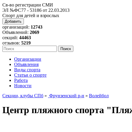
Св-во регистрации СМИ
ЭЛ №ФС77 - 53186 от 22.03.2013
Спорт для детей и взрослых
Добавить
организаций:
12743
Объявлений:
2069
секций:
44463
отзывов:
5219
Организации
Объявления
Виды спорта
Статьи о спорте
Работа
Новости
Секции, клубы СПб
»
Фрунзенский р-н
»
Волейбол
Центр пляжного спорта "Пля