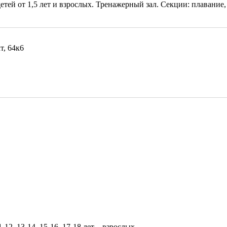
детей от 1,5 лет и взрослых. Тренажерный зал. Секции: плавание
т, 64к6
-12, 13-14, 15-16, 17-18 лет
, взрослых