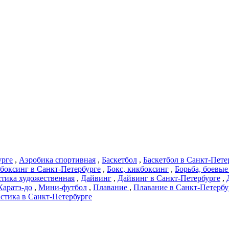
урге
,
Аэробика спортивная
,
Баскетбол
,
Баскетбол в Санкт-Пете
кбоксинг в Санкт-Петербурге
,
Бокс, кикбоксинг
,
Борьба, боевые
тика художественная
,
Дайвинг
,
Дайвинг в Санкт-Петербурге
,
Каратэ-до
,
Мини-футбол
,
Плавание
,
Плавание в Санкт-Петербу
стика в Санкт-Петербурге