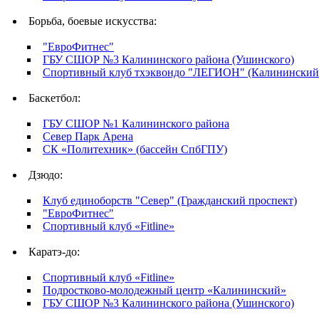
Борьба, боевые искусства:
"ЕвроФитнес"
ГБУ СШОР №3 Калининского района (Ушинского)
Спортивный клуб тхэквондо "ЛЕГИОН" (Калининский 
Баскетбол:
ГБУ СШОР №1 Калининского района
Север Парк Арена
СК «Политехник» (бассейн СпбГПУ)
Дзюдо:
Клуб единоборств "Север" (Гражданский проспект)
"ЕвроФитнес"
Спортивный клуб «Fitline»
Каратэ-до:
Спортивный клуб «Fitline»
Подростково-молодежный центр «Калининский»
ГБУ СШОР №3 Калининского района (Ушинского)