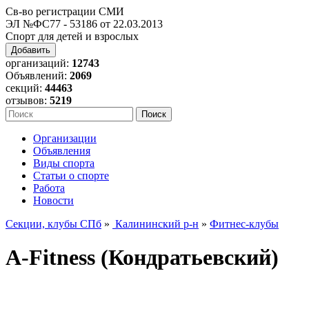
Св-во регистрации СМИ
ЭЛ №ФС77 - 53186 от 22.03.2013
Спорт для детей и взрослых
Добавить
организаций:
12743
Объявлений:
2069
секций:
44463
отзывов:
5219
Организации
Объявления
Виды спорта
Статьи о спорте
Работа
Новости
Секции, клубы СПб
»
Калининский р-н
»
Фитнес-клубы
A-Fitness (Кондратьевский)