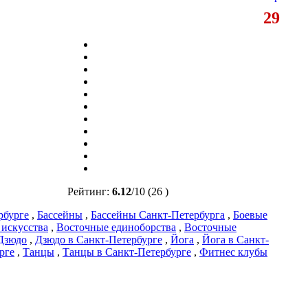
29
Рейтинг:
6.12
/
10
(26 )
рбурге
,
Бассейны
,
Бассейны Санкт-Петербурга
,
Боевые
 искусства
,
Восточные единоборства
,
Восточные
Дзюдо
,
Дзюдо в Санкт-Петербурге
,
Йога
,
Йога в Санкт-
рге
,
Танцы
,
Танцы в Санкт-Петербурге
,
Фитнес клубы