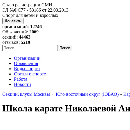
Св-во регистрации СМИ
ЭЛ №ФС77 - 53186 от 22.03.2013
Спорт для детей и взрослых
Добавить
организаций:
12746
Объявлений:
2069
секций:
44463
отзывов:
5219
Организации
Объявления
Виды спорта
Статьи о спорте
Работа
Новости
Секции, клубы Москвы
»
Юго-восточный округ (ЮВАО)
»
Кар
Школа карате Николаевой Ан