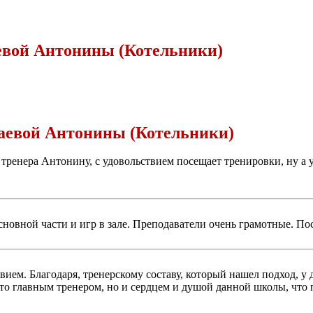
евой Антонины (Котельники)
аевой Антонины (Котельники)
ренера Антонину, с удовольствием посещает тренировки, ну а ус
основной части и игр в зале. Преподаватели очень грамотные. П
твием. Благодаря, тренерскому составу, который нашел подход, у 
сто главным тренером, но и сердцем и душой данной школы, что 