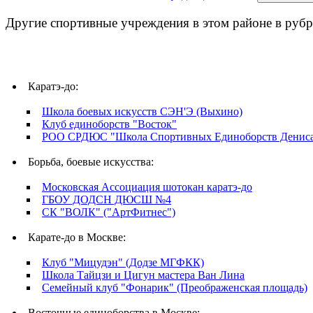
Другие спортивные учреждения в этом районе в рубр
Каратэ-до:
Школа боевых искусств СЭН'Э (Выхино)
Клуб единоборств "Восток"
РОО СРДЮС "Школа Спортивных Единоборств Дениса
Борьба, боевые искусства:
Московская Ассоциация шотокан каратэ-до
ГБОУ ДОДСН ДЮСШ №4
СК "ВОЛК" ("АртФитнес")
Карате-до в Москве:
Клуб "Мицудэн" (Додзе МГФКК)
Школа Тайцзи и Цигун мастера Ван Лина
Семейный клуб "Фонарик" (Преображенская площадь)
Восточные единоборства в Москве: