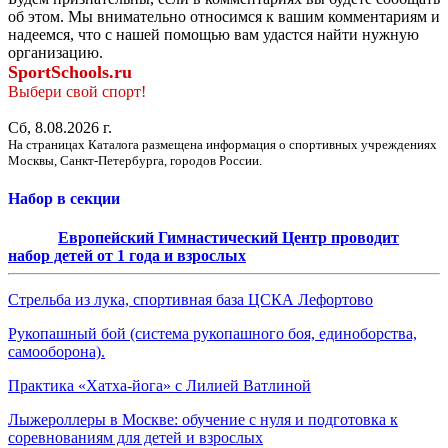
об этом. Мы внимательно относимся к вашим комментариям и
надеемся, что с нашей помощью вам удастся найти нужную
организацию.
SportSchools.ru
Выбери свой спорт!
Сб, 8.08.2026 г.
На страницах Каталога размещена информация о спортивных учреждениях
Москвы, Санкт-Петербурга, городов России.
Набор в секции
Европейский Гимнастический Центр проводит
набор детей от 1 года и взрослых
Стрельба из лука, спортивная база ЦСКА Лефортово
Рукопашный бой (система рукопашного боя, единоборства,
самооборона).
Практика «Хатха-йога» с Лилией Ватлиной
Лыжероллеры в Москве: обучение с нуля и подготовка к
соревнованиям для детей и взрослых