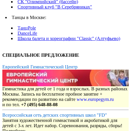
СК "Олимпийский" (бассейн)
Спортивный клуб "В Серебряниках"
Танцы в Москве:
ТанцPole
DanceLife
Школа балета и хореографии "Classic" (Алтуфьево)
СПЕЦИАЛЬНОЕ ПРЕДЛОЖЕНИЕ
Европейский Гимнастический Центр
Гимнастика для детей от 1 года и взрослых. В разных районах
Москвы. Запись на бесплатное пробное занятие +
рекомендации по развитию на сайте
www.europegym.ru
и по тел.
+7 (495) 648-88-08
Всероссийская сеть детских спортивных школ "FD"
Занятия художественной гимнастикой и акробатикой для
детей с 3-х лет. Идет набор. Соревнования, разряды, сборы!
Подробнее: