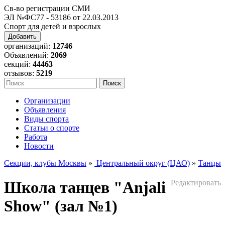
Св-во регистрации СМИ
ЭЛ №ФС77 - 53186 от 22.03.2013
Спорт для детей и взрослых
Добавить
организаций:
12746
Объявлений:
2069
секций:
44463
отзывов:
5219
Организации
Объявления
Виды спорта
Статьи о спорте
Работа
Новости
Секции, клубы Москвы
»
Центральный округ (ЦАО)
»
Танцы
Школа танцев "Аnjali
Редактировать
Show" (зал №1)