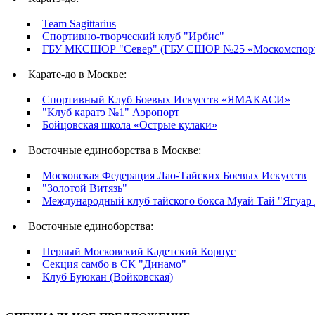
Team Sagittarius
Спортивно-творческий клуб "Ирбис"
ГБУ МКСШОР "Север" (ГБУ СШОР №25 «Москомспорт
Карате-до в Москве:
Спортивный Клуб Боевых Искусств «ЯМАКАСИ»
"Клуб каратэ №1" Аэропорт
Бойцовская школа «Острые кулаки»
Восточные единоборства в Москве:
Московская Федерация Лао-Тайских Боевых Искусств
"Золотой Витязь"
Международный клуб тайского бокса Муай Тай "Ягуар
Восточные единоборства:
Первый Московский Кадетский Корпус
Секция самбо в СК "Динамо"
Клуб Буюкан (Войковская)