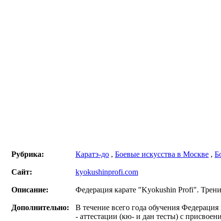
Рубрика:
Каратэ-до
,
Боевые искусства в Москве
,
Б
Сайт:
kyokushinprofi.com
Описание:
Федерация карате "Kyokushin Profi". Трени
Дополнительно:
В течение всего года обучения Федерация
- аттестации (кю- и дан тесты) с присвое