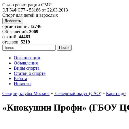
Св-во регистрации СМИ
ЭЛ №ФС77 - 53186 от 22.03.2013
Спорт для детей и взрослых
Добавить
организаций:
12746
Объявлений:
2069
секций:
44463
отзывов:
5219
Организации
Объявления
Виды спорта
Статьи о спорте
Работа
Новости
Секции, клубы Москвы
»
Северный округ (САО)
»
Каратэ-до
«Киокушин Профи» (ГБОУ ЦО