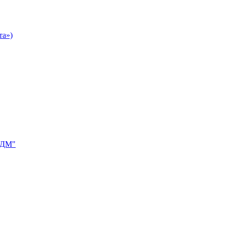
а»)
 ДМ"