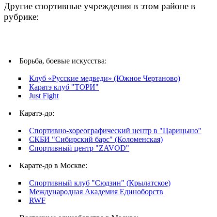
Другие спортивные учреждения в этом районе в
рубрике:
Борьба, боевые искусства:
Клуб «Русские медведи» (Южное Чертаново)
Каратэ клуб "ТОРИ"
Just Fight
Каратэ-до:
Спортивно-хореографический центр в "Царицыно"
СКБИ "Сибирский барс" (Коломенская)
Спортивный центр "ZAVOD"
Карате-до в Москве:
Спортивный клуб "Сюдзин" (Крылатское)
Международная Академия Единоборств
RWF