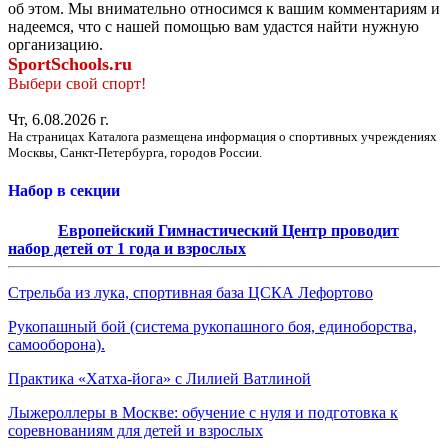
об этом. Мы внимательно относимся к вашим комментариям и
надеемся, что с нашей помощью вам удастся найти нужную
организацию.
SportSchools.ru
Выбери свой спорт!
Чт, 6.08.2026 г.
На страницах Каталога размещена информация о спортивных учреждениях
Москвы, Санкт-Петербурга, городов России.
Набор в секции
Европейский Гимнастический Центр проводит
набор детей от 1 года и взрослых
Стрельба из лука, спортивная база ЦСКА Лефортово
Рукопашный бой (система рукопашного боя, единоборства,
самооборона).
Практика «Хатха-йога» с Лилией Ватлиной
Лыжероллеры в Москве: обучение с нуля и подготовка к
соревнованиям для детей и взрослых