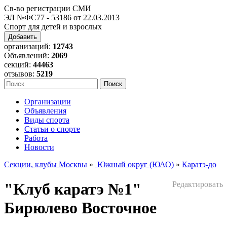
Св-во регистрации СМИ
ЭЛ №ФС77 - 53186 от 22.03.2013
Спорт для детей и взрослых
Добавить
организаций:
12743
Объявлений:
2069
секций:
44463
отзывов:
5219
Организации
Объявления
Виды спорта
Статьи о спорте
Работа
Новости
Секции, клубы Москвы
»
Южный округ (ЮАО)
»
Каратэ-до
"Клуб каратэ №1"
Редактировать
Бирюлево Восточное