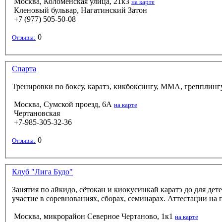
Москва, Коломенская улица, 21к3
на карте
Кленовый бульвар, Нагатинский Затон
+7 (977) 505-50-08
0
Отзывы:
Спарта
Тренировки по боксу, каратэ, кикбоксингу, ММА, грепплингу
Москва, Сумской проезд, 6А
на карте
Чертановская
+7-985-305-32-36
0
Отзывы:
Клуб "Лига Будо"
Занятия по айкидо, сётокан и киокусинкай каратэ до для д
участие в соревнованиях, сборах, семинарах. Аттестации на 
Москва, микрорайон Северное Чертаново, 1к1
на карте