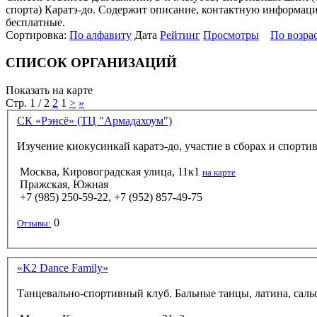
спорта) Каратэ-до. Содержит описание, контактную информацию
бесплатные.
Сортировка:
По алфавиту
Дата
Рейтинг
Просмотры
По возра
СПИСОК ОРГАНИЗАЦИЙ
Показать на карте
Стр. 1 / 2
2
1
>
»
СК «Рэнсё» (ТЦ "Армадахоум")
Изучение киокусинкай каратэ-до, участие в сборах и спорти
Москва, Кировоградская улица, 11к1
на карте
Пражская, Южная
+7 (985) 250-59-22, +7 (952) 857-49-75
0
Отзывы:
«K2 Dance Family»
Танцевально-спортивный клуб. Бальные танцы, латина, сальса