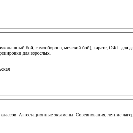
укопашный бой, самооборона, мечевой бой), карате, ОФП для дет
тренировки для взрослых.
ьская
лассов. Аттестационные экзамены. Соревнования, летние лагер