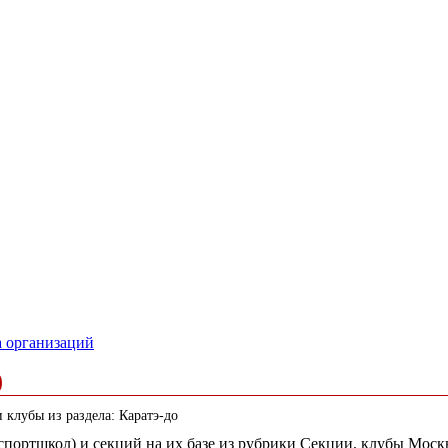
а организаций
)
клубы из раздела: Каратэ-до
 (спортшкол) и секций на их базе из рубрики Секции, клубы Мо