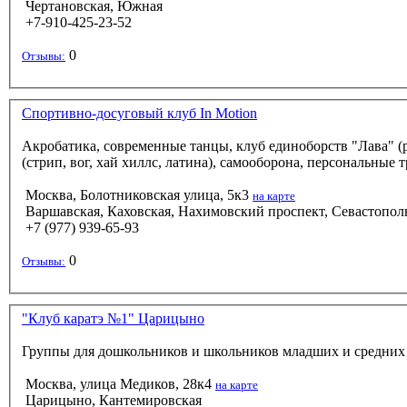
Чертановская, Южная
+7-910-425-23-52
0
Отзывы:
Спортивно-досуговый клуб In Motion
Акробатика, современные танцы, клуб единоборств "Лава" (р
(стрип, вог, хай хиллс, латина), самооборона, персональные 
Москва, Болотниковская улица, 5к3
на карте
Варшавская, Каховская, Нахимовский проспект, Севастопол
+7 (977) 939-65-93
0
Отзывы:
"Клуб каратэ №1" Царицыно
Группы для дошкольников и школьников младших и средних к
Москва, улица Медиков, 28к4
на карте
Царицыно, Кантемировская