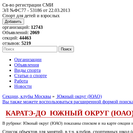
Св-во регистрации СМИ
ЭЛ №ФС77 - 53186 от 22.03.2013
Спорт для детей и взрослых
Добавить
организаций:
12743
Объявлений:
2069
секций:
44463
отзывов:
5219
Организации
Объявления
Виды спорта
Статьи о спорте
Работа
Новости
Секции, клубы Москвы
»
Южный округ (ЮАО)
Вы также можете воспользоваться расширенной формой поиск
КАРАТЭ-ДО ЮЖНЫЙ ОКРУГ (ЮАО
В рубрике: Южный округ (ЮАО) показаны списком и на карте секции и 
Список объектов для занятий, в т.ч. клубов, спортивных школ