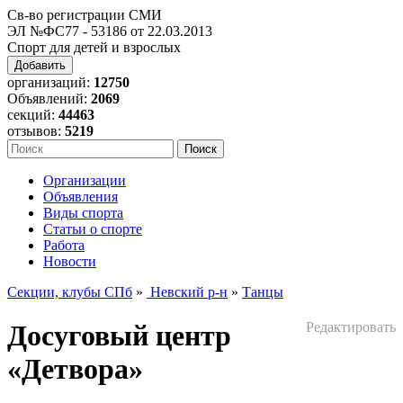
Св-во регистрации СМИ
ЭЛ №ФС77 - 53186 от 22.03.2013
Спорт для детей и взрослых
Добавить
организаций:
12750
Объявлений:
2069
секций:
44463
отзывов:
5219
Организации
Объявления
Виды спорта
Статьи о спорте
Работа
Новости
Секции, клубы СПб
»
Невский р-н
»
Танцы
Досуговый центр
Редактировать
«Детвора»