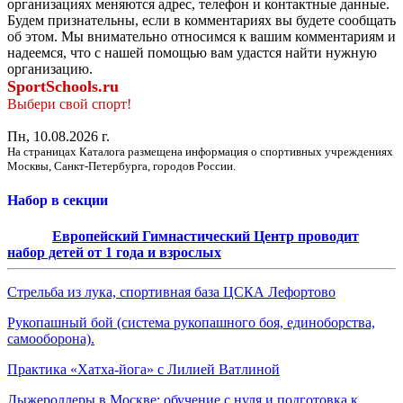
организациях меняются адрес, телефон и контактные данные.
Будем признательны, если в комментариях вы будете сообщать
об этом. Мы внимательно относимся к вашим комментариям и
надеемся, что с нашей помощью вам удастся найти нужную
организацию.
SportSchools.ru
Выбери свой спорт!
Пн, 10.08.2026 г.
На страницах Каталога размещена информация о спортивных учреждениях
Москвы, Санкт-Петербурга, городов России.
Набор в секции
Европейский Гимнастический Центр проводит
набор детей от 1 года и взрослых
Стрельба из лука, спортивная база ЦСКА Лефортово
Рукопашный бой (система рукопашного боя, единоборства,
самооборона).
Практика «Хатха-йога» с Лилией Ватлиной
Лыжероллеры в Москве: обучение с нуля и подготовка к