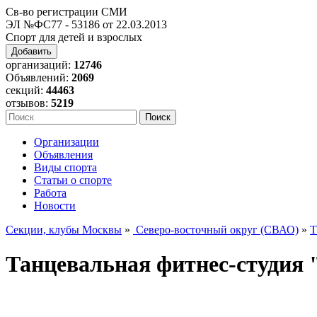
Св-во регистрации СМИ
ЭЛ №ФС77 - 53186 от 22.03.2013
Спорт для детей и взрослых
Добавить
организаций:
12746
Объявлений:
2069
секций:
44463
отзывов:
5219
Организации
Объявления
Виды спорта
Статьи о спорте
Работа
Новости
Секции, клубы Москвы
»
Северо-восточный округ (СВАО)
»
Т
Танцевальная фитнес-студия 