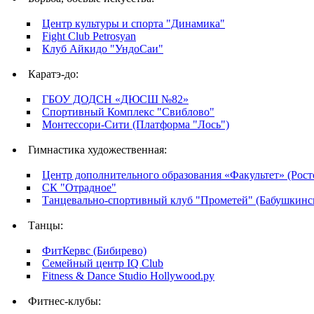
Центр культуры и спорта "Динамика"
Fight Club Petrosyan
Клуб Айкидо "УндоСаи"
Каратэ-до:
ГБОУ ДОДСН «ДЮСШ №82»
Спортивный Комплекс "Свиблово"
Монтессори-Сити (Платформа "Лось")
Гимнастика художественная:
Центр дополнительного образования «Факультет» (Рост
СК "Отрадное"
Танцевально-спортивный клуб "Прометей" (Бабушкинс
Танцы:
ФитКервс (Бибирево)
Семейный центр IQ Club
Fitness & Dance Studio Hollywood.py
Фитнес-клубы: