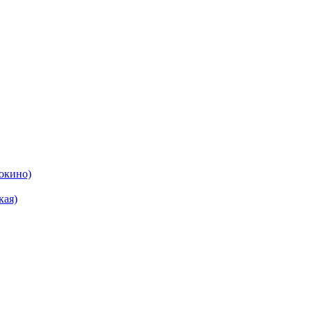
окино)
кая)