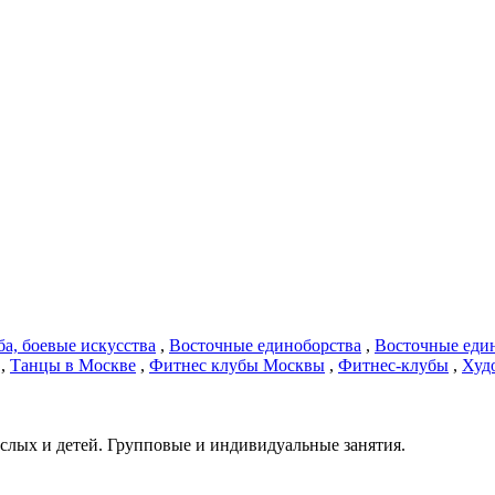
ба, боевые искусства
,
Восточные единоборства
,
Восточные еди
,
Танцы в Москве
,
Фитнес клубы Москвы
,
Фитнес-клубы
,
Худ
слых и детей. Групповые и индивидуальные занятия.