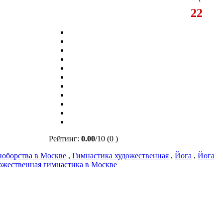
22
Рейтинг:
0.00
/
10
(0 )
ноборства в Москве
,
Гимнастика художественная
,
Йога
,
Йога
ожественная гимнастика в Москве