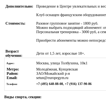
Дополнительно:
Проведение в Центре увлекательных и вес
Клуб оснащен французским оборудовани
Стоимость:
Разовое групповое занятие - 1800 руб.
Можно выбрать подходящий абонемент: от 55
Персональная тренировка - 3000 руб, а сем
Приобрести абонементы можно непосредст
Возраст
Дети от 1,5 лет, взрослые 18+.
обучения:
Москва, улица Толбухина, 10к1
Адрес:
Метро:
Молодёжная, Кунцевская
Район:
ЗАО/Можайский р-н
Email:
setun@europegym.ru
+7 (495) 648-88-08, +7 (916) 137-90-86
Телефон:
Виды спорта, секции: