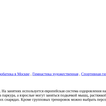
обатика в Москве
,
Гимнастика художественная
,
Спортивная ги
х. На занятиях используется европейская система оздоровления 
ла паркура, а взрослые могут заняться подкачкой мышц, растяжк
их снарядах. Кроме групповых тренировок можно выбрать перс