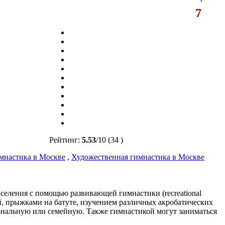
7
Рейтинг:
5.53
/
10
(34 )
мнастика в Москве
,
Художественная гимнастика в Москве
населения с помощью развивающей гимнастики (recreational
ой, прыжками на батуте, изучением различных акробатических
ональную или семейную. Также гимнастикой могут заниматься