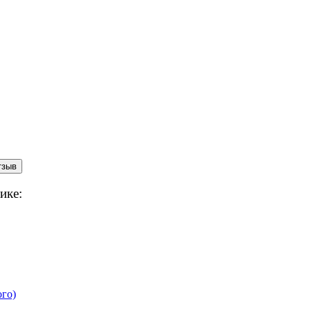
ике:
ого)