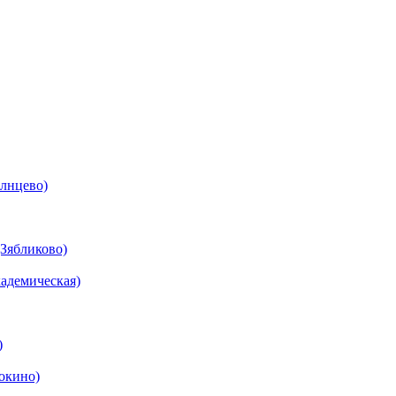
олнцево)
Зябликово)
адемическая)
)
окино)