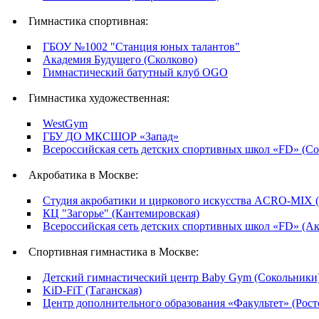
Гимнастика спортивная:
ГБОУ №1002 "Станция юных талантов"
Академия Будущего (Сколково)
Гимнастический батутный клуб OGO
Гимнастика художественная:
WestGym
ГБУ ДО МКСШОР «Запад»
Всероссийская сеть детских спортивных школ «FD» (С
Акробатика в Москве:
Студия акробатики и циркового искусства ACRO-MIX (
КЦ "Загорье" (Кантемировская)
Всероссийская сеть детских спортивных школ «FD» (Ак
Спортивная гимнастика в Москве:
Детский гимнастический центр Baby Gym (Сокольники
KiD-FiT (Таганская)
Центр дополнительного образования «Факультет» (Рост