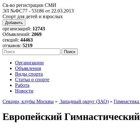
Св-во регистрации СМИ
ЭЛ №ФС77 - 53186 от 22.03.2013
Спорт для детей и взрослых
Добавить
организаций:
12743
Объявлений:
2069
секций:
44463
отзывов:
5219
Организации
Объявления
Виды спорта
Статьи о спорте
Работа
Новости
Секции, клубы Москвы
»
Западный округ (ЗАО)
»
Гимнастика
Европейский Гимнастический