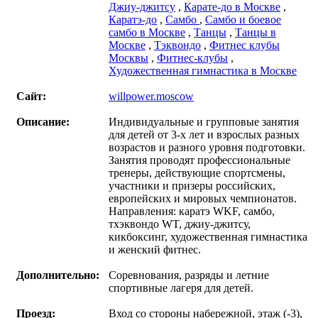
Джиу-джитсу
,
Карате-до в Москве
,
Каратэ-до
,
Самбо
,
Самбо и боевое
самбо в Москве
,
Танцы
,
Танцы в
Москве
,
Тэквондо
,
Фитнес клубы
Москвы
,
Фитнес-клубы
,
Художественная гимнастика в Москве
Сайт:
willpower.moscow
Описание:
Индивидуальные и групповые занятия
для детей от 3-х лет и взрослых разных
возрастов и разного уровня подготовки.
Занятия проводят профессиональные
тренеры, действующие спортсмены,
участники и призеры российских,
европейских и мировых чемпионатов.
Направления: каратэ WKF, самбо,
тхэквондо WT, джиу-джитсу,
кикбоксинг, художественная гимнастика
и женский фитнес.
Дополнительно:
Соревнования, разряды и летние
спортивные лагеря для детей.
Проезд:
Вход со стороны набережной, этаж (-3),