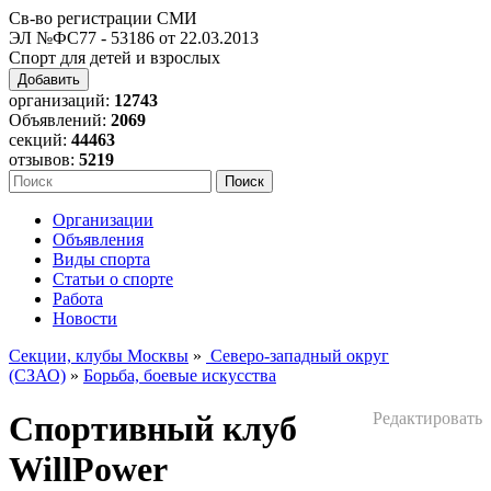
Св-во регистрации СМИ
ЭЛ №ФС77 - 53186 от 22.03.2013
Спорт для детей и взрослых
Добавить
организаций:
12743
Объявлений:
2069
секций:
44463
отзывов:
5219
Организации
Объявления
Виды спорта
Статьи о спорте
Работа
Новости
Секции, клубы Москвы
»
Северо-западный округ
(СЗАО)
»
Борьба, боевые искусства
Спортивный клуб
Редактировать
WillPower