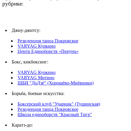
рубрике:
Джиу-джитсу:
Резиденция танца Покровское
VARYAG Куркино
Центр Единоборств «Перунъ»
Бокс, кикбоксинг:
VARYAG Куркино
VARYAG Митино
ШБИ "ДоДзё" (Хорошёво-Мнёвники)
Борьба, боевые искусства:
Боксерский клуб "Ударник" (Тушинская)
Резиденция танца Покровское
Школа единоборств "Красный Тигр"
Каратэ-до: