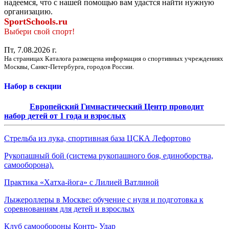
надеемся, что с нашей помощью вам удастся найти нужную
организацию.
SportSchools.ru
Выбери свой спорт!
Пт, 7.08.2026 г.
На страницах Каталога размещена информация о спортивных учреждениях
Москвы, Санкт-Петербурга, городов России.
Набор в секции
Европейский Гимнастический Центр проводит
набор детей от 1 года и взрослых
Стрельба из лука, спортивная база ЦСКА Лефортово
Рукопашный бой (система рукопашного боя, единоборства,
самооборона).
Практика «Хатха-йога» с Лилией Ватлиной
Лыжероллеры в Москве: обучение с нуля и подготовка к
соревнованиям для детей и взрослых
Клуб самообороны Контр- Удар