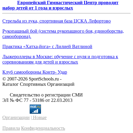
Европейский Гимнастический Центр проводит
набор детей от 1 года и взрослых
Стрельба из лука, спортивная база ЦСКА Лефортово
Рукопашный бой (система рукопашного боя, единоборства,
самооборона).
Практика «Хатха-йога» с Лилией Ватлиной
Лыжероллеры в Москве: обучение с нуля и подготовка к
соревнованиям для детей и взрослых
Клуб самообороны Контр- Удар
© 2007-2026 SportSchools.ru -
Каталог Спортивных Организаций
Свидетельство о регистрации СМИ
ЭЛ № ФС 77 - 53186 от 22.03.2013
Организации
| Новые
Правила
Конфиденциальность