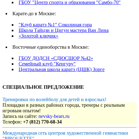
ГБОУ "Центр спорта и образования "Самбо-70"
Карате-до в Москве:
"Клуб каратэ №1" Соколиная гора
Школа Тайцзи и Цигун мастера Ван Лина
«Золотой ключик»
Восточные единоборства в Москве:
ГБОУ ДОДСН «СДЮСШОР №42»
Семейный клуб "Кенгуру"
Центральная школа каратэ (ЦШК) Зорге
СПЕЦИАЛЬНОЕ ПРЕДЛОЖЕНИЕ
Тренировки по волейболу для детей и взрослых!
Площадки в разных районах города, тренеры с реальным
игровым опытом!
Запись на сайте:
nevsky-bears.ru
Телефон:
+7 (812) 770-68-34
Международная сеть центров художественной гимнастики
"PIROUETTE"