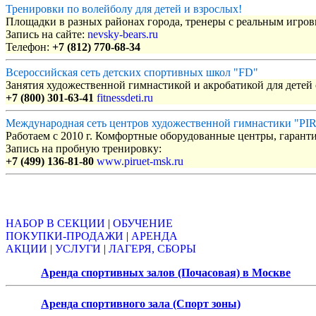
Тренировки по волейболу для детей и взрослых!
Площадки в разных районах города, тренеры с реальным игро
Запись на сайте:
nevsky-bears.ru
Телефон:
+7 (812) 770-68-34
Всероссийская сеть детских спортивных школ "FD"
Занятия художественной гимнастикой и акробатикой для детей с
+7 (800) 301-63-41
fitnessdeti.ru
Международная сеть центров художественной гимнастики "P
Работаем с 2010 г. Комфортные оборудованные центры, гаранти
Запись на пробную тренировку:
+7 (499) 136-81-80
www.piruet-msk.ru
Объявления
НАБОР В СЕКЦИИ
|
ОБУЧЕНИЕ
ПОКУПКИ-ПРОДАЖИ
|
АРЕНДА
АКЦИИ
|
УСЛУГИ
|
ЛАГЕРЯ, СБОРЫ
Аренда спортивных залов (Почасовая) в Москве
Аренда спортивного зала (Спорт зоны)