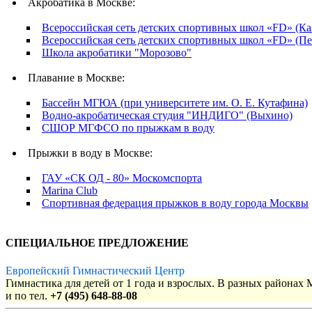
Акробатика в Москве:
Всероссийская сеть детских спортивных школ «FD» (Ка
Всероссийская сеть детских спортивных школ «FD» (Пе
Школа акробатики "Морозово"
Плавание в Москве:
Бассейн МГЮА (при университете им. О. Е. Кутафина)
Водно-акробатическая студия "ИНДИГО" (Выхино)
СШОР МГФСО по прыжкам в воду
Прыжки в воду в Москве:
ГАУ «СК ОД - 80» Москомспорта
Marina Club
Спортивная федерация прыжков в воду города Москвы
СПЕЦИАЛЬНОЕ ПРЕДЛОЖЕНИЕ
Европейский Гимнастический Центр
Гимнастика для детей от 1 года и взрослых. В разных районах
и по тел.
+7 (495) 648-88-08