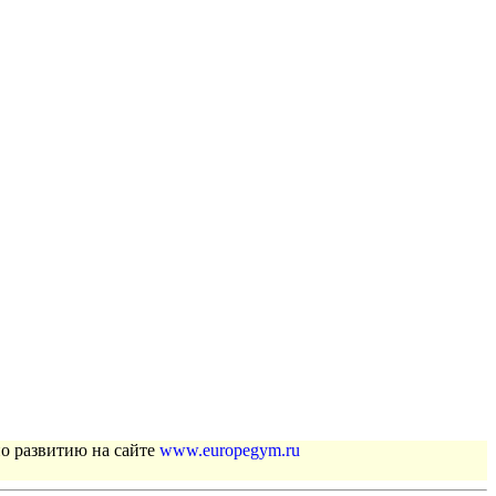
по развитию на сайте
www.europegym.ru