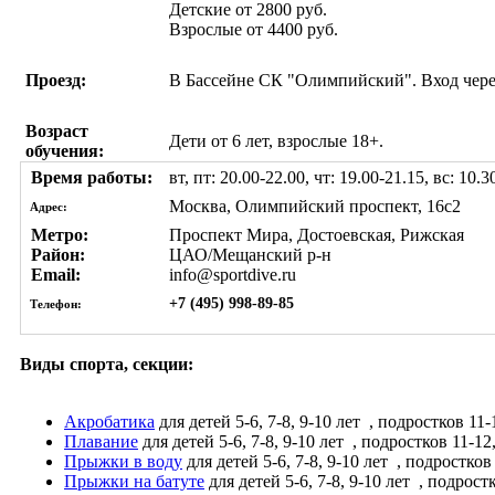
Детские от 2800 руб.
Взрослые от 4400 руб.
Проезд:
В Бассейне СК "Олимпийский". Вход чере
Возраст
Дети от 6 лет, взрослые 18+.
обучения:
Время работы:
вт, пт: 20.00-22.00, чт: 19.00-21.15, вс: 10.3
Москва, Олимпийский проспект, 16с2
Адрес:
Метро:
Проспект Мира, Достоевская, Рижская
Район:
ЦАО/Мещанский р-н
Email:
info@sportdive.ru
+7 (495) 998-89-85
Телефон:
Виды спорта, секции:
Акробатика
для детей 5-6, 7-8, 9-10 лет
, подростков 11-1
Плавание
для детей 5-6, 7-8, 9-10 лет
, подростков 11-12,
Прыжки в воду
для детей 5-6, 7-8, 9-10 лет
, подростков 
Прыжки на батуте
для детей 5-6, 7-8, 9-10 лет
, подростк