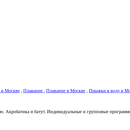
 в Москве
,
Плавание
,
Плавание в Москве
,
Прыжки в воду в М
ю. Акробатика и батут. Индивидуальные и групповые программ