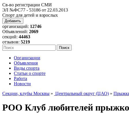
Св-во регистрации СМИ
ЭЛ №ФС77 - 53186 от 22.03.2013
Спорт для детей и взрослых
Добавить
организаций:
12746
Объявлений:
2069
секций:
44463
отзывов:
5219
Организации
Объявления
Виды спорта
Статьи о спорте
Работа
Новости
Секции, клубы Москвы
»
Центральный округ (ЦАО)
»
Прыжки
РОО Клуб любителей прыжк