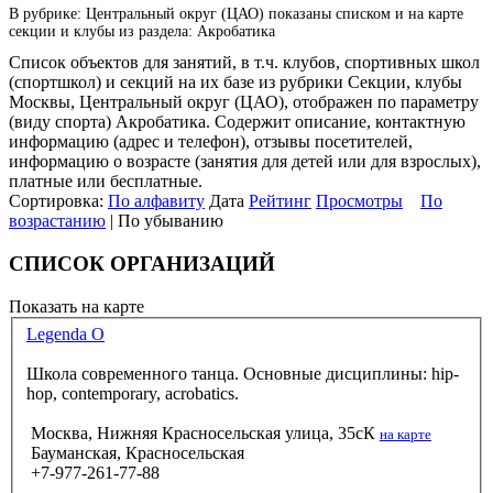
В рубрике: Центральный округ (ЦАО) показаны списком и на карте
секции и клубы из раздела: Акробатика
Список объектов для занятий, в т.ч. клубов, спортивных школ
(спортшкол) и секций на их базе из рубрики Секции, клубы
Москвы, Центральный округ (ЦАО), отображен по параметру
(виду спорта) Акробатика. Содержит описание, контактную
информацию (адрес и телефон), отзывы посетителей,
информацию о возрасте (занятия для детей или для взрослых),
платные или бесплатные.
Сортировка:
По алфавиту
Дата
Рейтинг
Просмотры
По
возрастанию
| По убыванию
СПИСОК ОРГАНИЗАЦИЙ
Показать на карте
Legenda O
Школа современного танца. Основные дисциплины: hip-
hop, contemporary, acrobatics.
Москва, Нижняя Красносельская улица, 35сК
на карте
Бауманская, Красносельская
+7-977-261-77-88