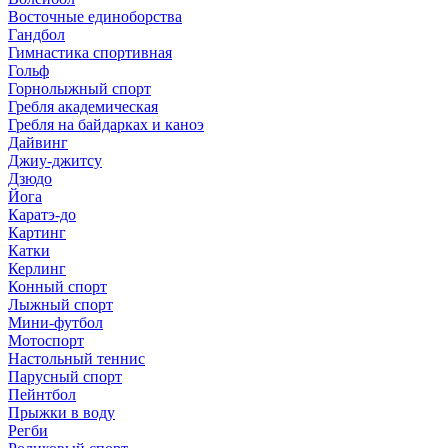
Восточные единоборства
Гандбол
Гимнастика спортивная
Гольф
Горнолыжный спорт
Гребля академическая
Гребля на байдарках и каноэ
Дайвинг
Джиу-джитсу
Дзюдо
Йога
Каратэ-до
Картинг
Катки
Керлинг
Конный спорт
Лыжный спорт
Мини-футбол
Мотоспорт
Настольный теннис
Парусный спорт
Пейнтбол
Прыжки в воду
Регби