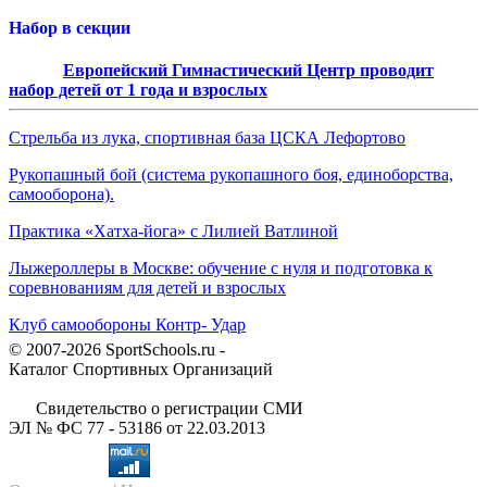
Набор в секции
Европейский Гимнастический Центр проводит
набор детей от 1 года и взрослых
Стрельба из лука, спортивная база ЦСКА Лефортово
Рукопашный бой (система рукопашного боя, единоборства,
самооборона).
Практика «Хатха-йога» с Лилией Ватлиной
Лыжероллеры в Москве: обучение с нуля и подготовка к
соревнованиям для детей и взрослых
Клуб самообороны Контр- Удар
© 2007-2026 SportSchools.ru -
Каталог Спортивных Организаций
Свидетельство о регистрации СМИ
ЭЛ № ФС 77 - 53186 от 22.03.2013