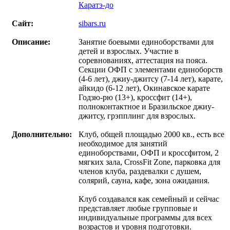
Каратэ-до
Сайт:
sibars.ru
Описание:
Занятие боевыми единоборствами для
детей и взрослых. Участие в
соревнованиях, аттестация на пояса.
Секции ОФП с элементами единоборств
(4-6 лет), джиу-джитсу (7-14 лет), карате,
айкидо (6-12 лет), Окинавское карате
Годзю-рю (13+), кроссфит (14+),
полноконтактное и Бразильское джиу-
джитсу, грэпплинг для взрослых.
Дополнительно:
Клуб, общей площадью 2000 кв., есть все
необходимое для занятий
единоборствами, ОФП и кроссфитом, 2
мягких зала, CrossFit Zone, парковка для
членов клуба, раздевалки с душем,
солярий, сауна, кафе, зона ожидания.
Клуб создавался как семейный и сейчас
представляет любые групповые и
индивидуальные программы для всех
возрастов и уровня подготовки.