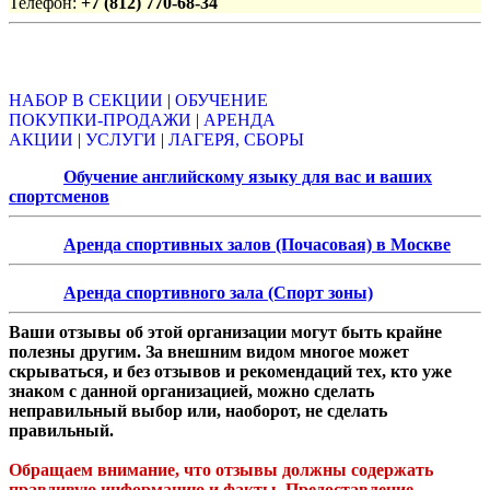
Телефон:
+7 (812) 770-68-34
Объявления
НАБОР В СЕКЦИИ
|
ОБУЧЕНИЕ
ПОКУПКИ-ПРОДАЖИ
|
АРЕНДА
АКЦИИ
|
УСЛУГИ
|
ЛАГЕРЯ, СБОРЫ
Обучение английскому языку для вас и ваших
спортсменов
Аренда спортивных залов (Почасовая) в Москве
Аренда спортивного зала (Спорт зоны)
Ваши отзывы об этой организации могут быть крайне
полезны другим. За внешним видом многое может
скрываться, и без отзывов и рекомендаций тех, кто уже
знаком с данной организацией, можно сделать
неправильный выбор или, наоборот, не сделать
правильный.
Обращаем внимание, что отзывы должны содержать
правдивую информацию и факты. Предоставление