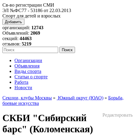
Св-во регистрации СМИ
ЭЛ №ФС77 - 53186 от 22.03.2013
Спорт для детей и взрослых
Добавить
организаций:
12743
Объявлений:
2069
секций:
44463
отзывов:
5219
Организации
Объявления
Виды спорта
Статьи о спорте
Работа
Новости
Секции, клубы Москвы
»
Южный округ (ЮАО)
»
Борьба,
боевые искусства
СКБИ "Сибирский
Редактировать
барс" (Коломенская)