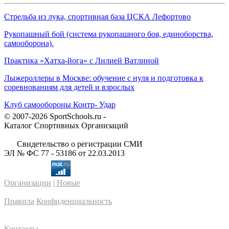
Стрельба из лука, спортивная база ЦСКА Лефортово
Рукопашный бой (система рукопашного боя, единоборства,
самооборона).
Практика «Хатха-йога» с Лилией Ватлиной
Лыжероллеры в Москве: обучение с нуля и подготовка к
соревнованиям для детей и взрослых
Клуб самообороны Контр- Удар
© 2007-2026 SportSchools.ru -
Каталог Спортивных Организаций
Свидетельство о регистрации СМИ
ЭЛ № ФС 77 - 53186 от 22.03.2013
Организации
| Новые
Правила
Конфиденциальность
Контакты