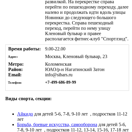
развилкой. На перекрестке справа
перейти по пешеходному переходу, далее
налево и продолжать идти вдоль улицы
Новинки до следующего большого
перекрестка. Справа пешеходный
переход, перейти по нему улицу
Кленовый бульвар и правее
располагается фитнес-клуб "Спортлэнд".
Время работы:
9.00-22.00
Москва, Кленовый бульвар, 23
Адрес:
Метро:
Коломенская
Район:
ЮАО/р-н Нагатинский Затон
Email:
info@sibars.ru
+7-499-686-89-99
Телефон:
Виды спорта, секции:
Айкидо
для детей 5-6, 7-8, 9-10 лет
, подростков 11-12
лет
Борьба, боевые искусства, самооборона
для детей 5-6,
7-8, 9-10 лет
, подростков 11-12, 13-14, 15-16, 17-18 лет