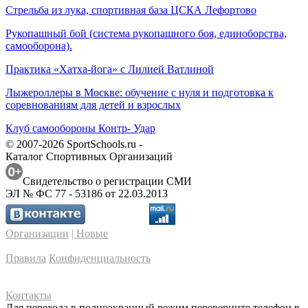
Стрельба из лука, спортивная база ЦСКА Лефортово
Рукопашный бой (система рукопашного боя, единоборства,
самооборона).
Практика «Хатха-йога» с Лилией Ватлиной
Лыжероллеры в Москве: обучение с нуля и подготовка к
соревнованиям для детей и взрослых
Клуб самообороны Контр- Удар
© 2007-2026 SportSchools.ru -
Каталог Спортивных Организаций
Свидетельство о регистрации СМИ
ЭЛ № ФС 77 - 53186 от 22.03.2013
Организации
| Новые
Правила
Конфиденциальность
Контакты
Для перехода в полноэкранный режим переверните телефон в