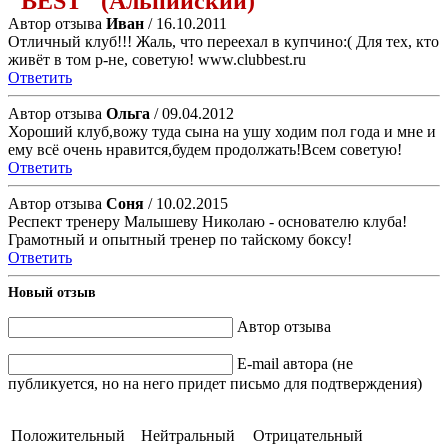
"BEST" (Альпийский)
Автор отзыва
Иван
/ 16.10.2011
Отличный клуб!!! Жаль, что переехал в купчино:( Для тех, кто
живёт в том р-не, советую! www.clubbest.ru
Ответить
Автор отзыва
Ольга
/ 09.04.2012
Хороший клуб,вожу туда сына на ушу ходим пол года и мне и
ему всё очень нравится,будем продолжать!Всем советую!
Ответить
Автор отзыва
Соня
/ 10.02.2015
Респект тренеру Малышеву Николаю - основателю клуба!
Грамотный и опытный тренер по тайскому боксу!
Ответить
Новый отзыв
Автор отзыва
E-mail автора (не
публикуется, но на него придет письмо для подтверждения)
Положительный
Нейтральный
Отрицательный