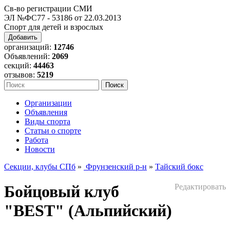
Св-во регистрации СМИ
ЭЛ №ФС77 - 53186 от 22.03.2013
Спорт для детей и взрослых
Добавить
организаций:
12746
Объявлений:
2069
секций:
44463
отзывов:
5219
Организации
Объявления
Виды спорта
Статьи о спорте
Работа
Новости
Секции, клубы СПб
»
Фрунзенский р-н
»
Тайский бокс
Бойцовый клуб
Редактировать
"BEST" (Альпийский)