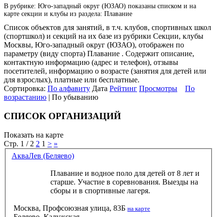
В рубрике: Юго-западный округ (ЮЗАО) показаны списком и на
карте секции и клубы из раздела: Плавание
Список объектов для занятий, в т.ч. клубов, спортивных школ
(спортшкол) и секций на их базе из рубрики Секции, клубы
Москвы, Юго-западный округ (ЮЗАО), отображен по
параметру (виду спорта) Плавание . Содержит описание,
контактную информацию (адрес и телефон), отзывы
посетителей, информацию о возрасте (занятия для детей или
для взрослых), платные или бесплатные.
Сортировка:
По алфавиту
Дата
Рейтинг
Просмотры
По
возрастанию
| По убыванию
СПИСОК ОРГАНИЗАЦИЙ
Показать на карте
Стр. 1 / 2
2
1
>
»
АкваЛев (Беляево)
Плавание и водное поло для детей от 8 лет и
старше. Участие в соревнования. Выезды на
сборы и в спортивные лагеря.
Москва, Профсоюзная улица, 83Б
на карте
Беляево, Калужская