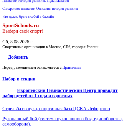
Плавание. История развития, виды плавания
Синхронное плавание. Описание, история развития
Что нужно брать с собой в бассейн
SportSchools.ru
Выбери свой спорт!
Сб, 8.08.2026 г.
Спортивные организации в Москве, СПб, городах России.
Добавить
Перед размещением ознакомьтесь с
Правилами
Набор в секции
Европейский Гимнастический Центр проводит
набор детей от 1 года и взрослых
Стрельба из лука, спортивная база ЦСКА Лефортово
Рукопашный бой (система рукопашного боя, единоборства,
самооборона).