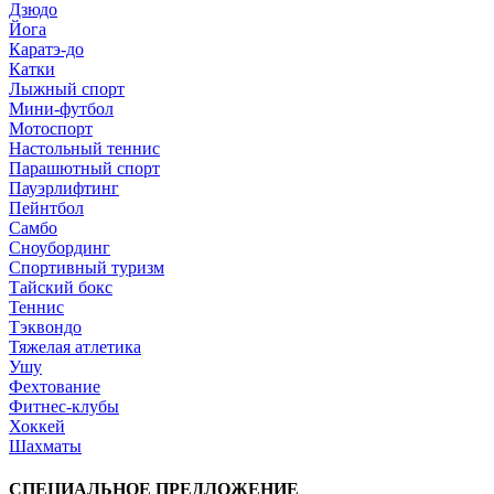
Дзюдо
Йога
Каратэ-до
Катки
Лыжный спорт
Мини-футбол
Мотоспорт
Настольный теннис
Парашютный спорт
Пауэрлифтинг
Пейнтбол
Самбо
Сноубординг
Спортивный туризм
Тайский бокс
Теннис
Тэквондо
Тяжелая атлетика
Ушу
Фехтование
Фитнес-клубы
Хоккей
Шахматы
СПЕЦИАЛЬНОЕ ПРЕДЛОЖЕНИЕ