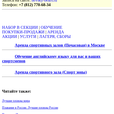
Запись на сайте:
nevsky-bears.ru
Телефон:
+7 (812) 770-68-34
Объявления
НАБОР В СЕКЦИИ
|
ОБУЧЕНИЕ
ПОКУПКИ-ПРОДАЖИ
|
АРЕНДА
АКЦИИ
|
УСЛУГИ
|
ЛАГЕРЯ, СБОРЫ
Аренда спортивных залов (Почасовая) в Москве
Обучение английскому языку для вас и ваших
спортсменов
Аренда спортивного зала (Спорт зоны)
Читайте также:
Лучшие пловцы мира
Плавание в России. Лучшие пловцы России