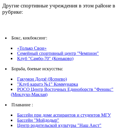
Другие спортивные учреждения в этом районе в
рубрике:
Бокс, кикбоксинг:
«Только Свои»
Семейный спортивный центр "Чемпион"
Клуб "Самбо-70" (Коньково)
Борьба, боевые искусства:
Гакумон Додзё (Ясенево)
"Клуб каратэ №1" Коммунарка
РОСО Центр Восточных Единоборств "Феникс"
(Миклухо-Маклая)
Плавание :
Бассейн при доме аспирантов и студентов МГУ
Бассейн "Мойдодыр"
Центр родительской культуры "Наш Аист"