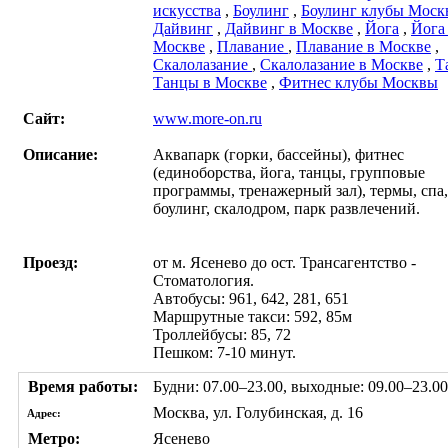
искусства
,
Боулинг
,
Боулинг клубы Моск
Дайвинг
,
Дайвинг в Москве
,
Йога
,
Йога
Москве
,
Плавание
,
Плавание в Москве
,
Скалолазание
,
Скалолазание в Москве
,
Т
Танцы в Москве
,
Фитнес клубы Москвы
Сайт:
www.more-on.ru
Описание:
Аквапарк (горки, бассейны), фитнес
(единоборства, йога, танцы, групповые
программы, тренажерный зал), термы, спа,
боулинг, скалодром, парк развлечений.
Проезд:
от м. Ясенево до ост. Трансагентство -
Стоматология.
Автобусы: 961, 642, 281, 651
Маршрутные такси: 592, 85м
Троллейбусы: 85, 72
Пешком: 7-10 минут.
Время работы:
Будни: 07.00–23.00, выходные: 09.00–23.00
Москва, ул. Голубинская, д. 16
Адрес:
Метро:
Ясенево