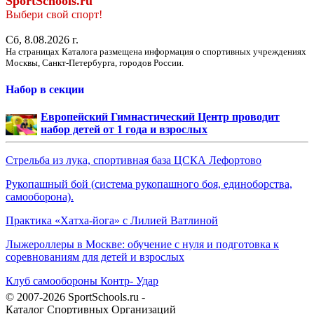
SportSchools.ru
Выбери свой спорт!
Сб, 8.08.2026 г.
На страницах Каталога размещена информация о спортивных учреждениях
Москвы, Санкт-Петербурга, городов России.
Набор в секции
Европейский Гимнастический Центр проводит
набор детей от 1 года и взрослых
Стрельба из лука, спортивная база ЦСКА Лефортово
Рукопашный бой (система рукопашного боя, единоборства,
самооборона).
Практика «Хатха-йога» с Лилией Ватлиной
Лыжероллеры в Москве: обучение с нуля и подготовка к
соревнованиям для детей и взрослых
Клуб самообороны Контр- Удар
© 2007-2026 SportSchools.ru -
Каталог Спортивных Организаций