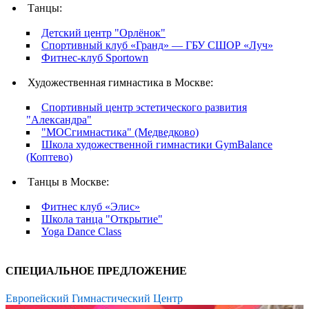
Танцы:
Детский центр "Орлёнок"
Спортивный клуб «Гранд» — ГБУ СШОР «Луч»
Фитнес-клуб Sportown
Художественная гимнастика в Москве:
Спортивный центр эстетического развития
"Александра"
"МОСгимнастика" (Медведково)
Школа художественной гимнастики GymBalance
(Коптево)
Танцы в Москве:
Фитнес клуб «Элис»
Школа танца "Открытие"
Yoga Dance Class
СПЕЦИАЛЬНОЕ ПРЕДЛОЖЕНИЕ
Европейский Гимнастический Центр