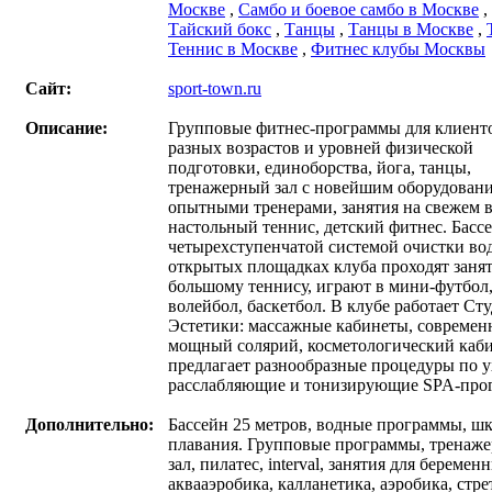
Москве
,
Самбо и боевое самбо в Москве
,
Тайский бокс
,
Танцы
,
Танцы в Москве
,
Теннис в Москве
,
Фитнес клубы Москвы
Сайт:
sport-town.ru
Описание:
Групповые фитнес-программы для клиент
разных возрастов и уровней физической
подготовки, единоборства, йога, танцы,
тренажерный зал с новейшим оборудован
опытными тренерами, занятия на свежем в
настольный теннис, детский фитнес. Бассе
четырехступенчатой системой очистки во
открытых площадках клуба проходят заня
большому теннису, играют в мини-футбол
волейбол, баскетбол. В клубе работает Ст
Эстетики: массажные кабинеты, совреме
мощный солярий, косметологический каб
предлагает разнообразные процедуры по у
расслабляющие и тонизирующие SPA-про
Дополнительно:
Бассейн 25 метров, водные программы, ш
плавания. Групповые программы, тренаж
зал, пилатес, interval, занятия для беремен
аквааэробика, калланетика, аэробика, стре