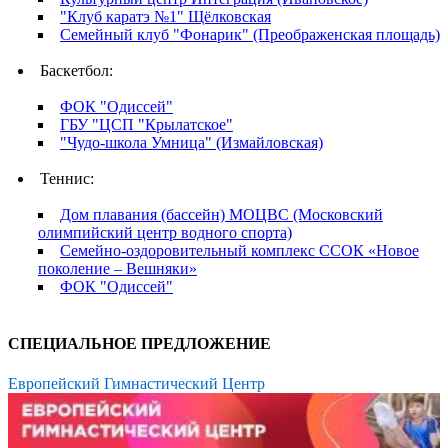
"Клуб каратэ №1" Щёлковская
Семейный клуб "Фонарик" (Преображенская площадь)
Баскетбол:
ФОК "Одиссей"
ГБУ "ЦСП "Крылатское"
"Чудо-школа Умница" (Измайловская)
Теннис:
Дом плавания (бассейн) МОЦВС (Московский
олимпийский центр водного спорта)
Семейно-оздоровительный комплекс ССОК «Новое
поколение – Вешняки»
ФОК "Одиссей"
СПЕЦИАЛЬНОЕ ПРЕДЛОЖЕНИЕ
Европейский Гимнастический Центр