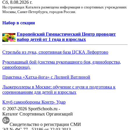
Сб, 8.08.2026 г.
На страницах Каталога размещена информация о спортивных учреждениях
Москвы, Санкт-Петербурга, городов России.
Набор в секции
Европейский Гимнастический Центр проводит
набор детей от 1 года и взрослых
Стрельба из лука, спортивная база ЦСКА Лефортово
Рукопашный бой (система рукопашного боя, единоборства,
самооборона).
Практика «Хатха-йога» с Лилией Ватлиной
Лыжероллеры в Москве: обучение с нуля и подготовка к
соревнованиям для детей и взрослых
Клуб самообороны Контр- Удар
© 2007-2026 SportSchools.ru -
Каталог Спортивных Организаций
Свидетельство о регистрации СМИ
ЭЛ № ФС 77 - 53186 от 22.03.2013