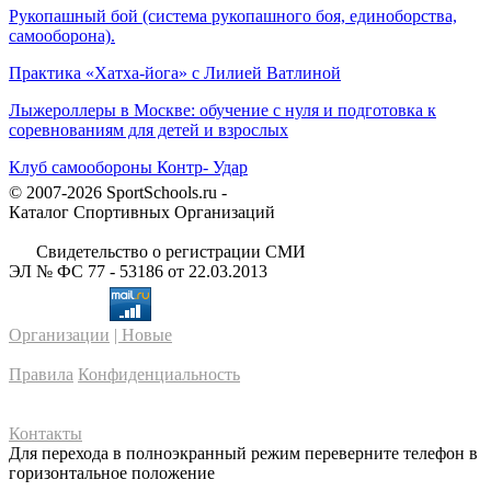
Рукопашный бой (система рукопашного боя, единоборства,
самооборона).
Практика «Хатха-йога» с Лилией Ватлиной
Лыжероллеры в Москве: обучение с нуля и подготовка к
соревнованиям для детей и взрослых
Клуб самообороны Контр- Удар
© 2007-2026 SportSchools.ru -
Каталог Спортивных Организаций
Свидетельство о регистрации СМИ
ЭЛ № ФС 77 - 53186 от 22.03.2013
Организации
| Новые
Правила
Конфиденциальность
Контакты
Для перехода в полноэкранный режим переверните телефон в
горизонтальное положение