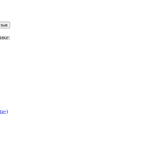
ике:
а»)