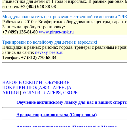
Гимнастика для детей от 1 года и взрослых. В разных районах
и по тел.
+7 (495) 648-88-08
Международная сеть центров художественной гимнастики "P
Работаем с 2010 г. Комфортные оборудованные центры, гаранти
Запись на пробную тренировку:
+7 (499) 136-81-80
www.piruet-msk.ru
Тренировки по волейболу для детей и взрослых!
Площадки в разных районах города, тренеры с реальным игро
Запись на сайте:
nevsky-bears.ru
Телефон:
+7 (812) 770-68-34
Объявления
НАБОР В СЕКЦИИ
|
ОБУЧЕНИЕ
ПОКУПКИ-ПРОДАЖИ
|
АРЕНДА
АКЦИИ
|
УСЛУГИ
|
ЛАГЕРЯ, СБОРЫ
Обучение английскому языку для вас и ваших спорт
Аренда спортивного зала (Спорт зоны)