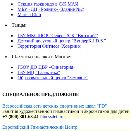
Секция таэквондо в С/К МАИ
МБУ «ДЦ «Родник» (Здание №2)
Marina Club
Танцы:
ГБУ МКСШОР "Север" (СК "Вятский")
Детский досуговый центр "ВундерK.I.D.S."
Территория Фитнеса (Ховрино)
Шахматы и шашки в Москве:
ГБОУ ДО ЦВР «Синегория»
ГБУ МЦ "Галактика"
Образовательный центр "Земляне"
СПЕЦИАЛЬНОЕ ПРЕДЛОЖЕНИЕ
Всероссийская сеть детских спортивных школ "FD"
Занятия художественной гимнастикой и акробатикой для детей с
+7 (800) 301-63-41
fitnessdeti.ru
Европейский Гимнастический Центр