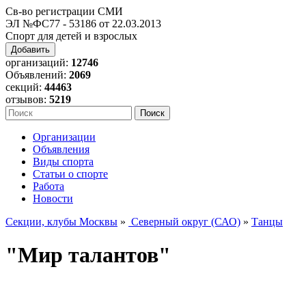
Св-во регистрации СМИ
ЭЛ №ФС77 - 53186 от 22.03.2013
Спорт для детей и взрослых
Добавить
организаций:
12746
Объявлений:
2069
секций:
44463
отзывов:
5219
Организации
Объявления
Виды спорта
Статьи о спорте
Работа
Новости
Секции, клубы Москвы
»
Северный округ (САО)
»
Танцы
"Мир талантов"