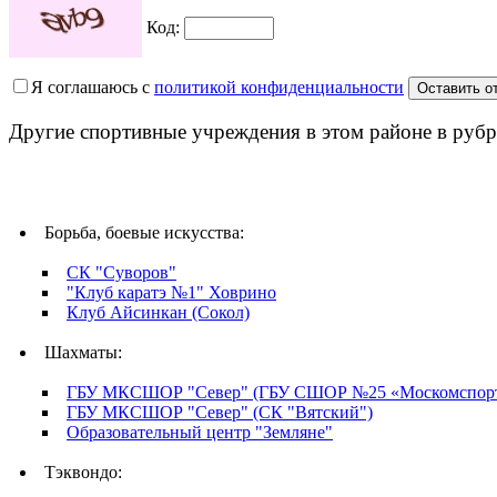
Код:
Я соглашаюсь с
политикой конфиденциальности
Другие спортивные учреждения в этом районе в рубр
Борьба, боевые искусства:
СК "Суворов"
"Клуб каратэ №1" Ховрино
Клуб Айсинкан (Сокол)
Шахматы:
ГБУ МКСШОР "Север" (ГБУ СШОР №25 «Москомспорт
ГБУ МКСШОР "Север" (СК "Вятский")
Образовательный центр "Земляне"
Тэквондо: