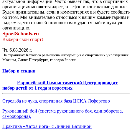
актуальной информации. Часто бывает так, что в спортивных
организациях меняются адрес, телефон и контактные данные.
Будем признательны, если в комментариях вы будете сообщать
об этом. Мы внимательно относимся к вашим комментариям и
надеемся, что с нашей помощью вам удастся найти нужную
организацию.
SportSchools.ru
Выбери свой спорт!
Чт, 6.08.2026 г.
На страницах Каталога размещена информация о спортивных учреждениях
Москвы, Санкт-Петербурга, городов России.
Набор в секции
Европейский Гимнастический Центр проводит
набор детей от 1 года и взрослых
Стрельба из лука, спортивная база ЦСКА Лефортово
Рукопашный бой (система рукопашного боя, единоборства,
самооборона).
Практика «Хатха-йога» с Лилией Ватлиной