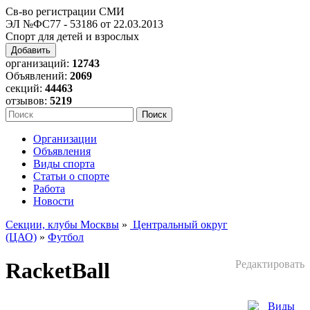
Св-во регистрации СМИ
ЭЛ №ФС77 - 53186 от 22.03.2013
Спорт для детей и взрослых
Добавить
организаций:
12743
Объявлений:
2069
секций:
44463
отзывов:
5219
Организации
Объявления
Виды спорта
Статьи о спорте
Работа
Новости
Секции, клубы Москвы
»
Центральный округ
(ЦАО)
»
Футбол
RacketBall
Редактировать