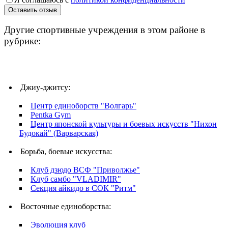
Другие спортивные учреждения в этом районе в
рубрике:
Джиу-джитсу:
Центр единоборств "Волгарь"
Pentka Gym
Центр японской культуры и боевых искусств "Нихон
Будокай" (Варварская)
Борьба, боевые искусства:
Клуб дзюдо ВСФ "Приволжье"
Клуб самбо "VLADIMIR"
Секция айкидо в СОК "Ритм"
Восточные единоборства:
Эволюция клуб