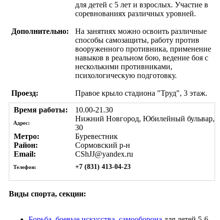
для детей с 5 лет и взрослых. Участие в
соревнованиях различных уровней.
Дополнительно:
На занятиях можно освоить различные
способы самозащиты, работу против
вооруженного противника, применение
навыков в реальном бою, ведение боя с
несколькими противниками,
психологическую подготовку.
Проезд:
Правое крыло стадиона "Труд", 3 этаж.
Время работы:
10.00-21.30
Нижний Новгород, Юбилейный бульвар,
Адрес:
30
Метро:
Буревестник
Район:
Сормовский р-н
Email:
CShJJ@yandex.ru
+7 (831) 413-04-23
Телефон:
Виды спорта, секции:
Борьба, боевые искусства, самооборона
для детей 5-6,