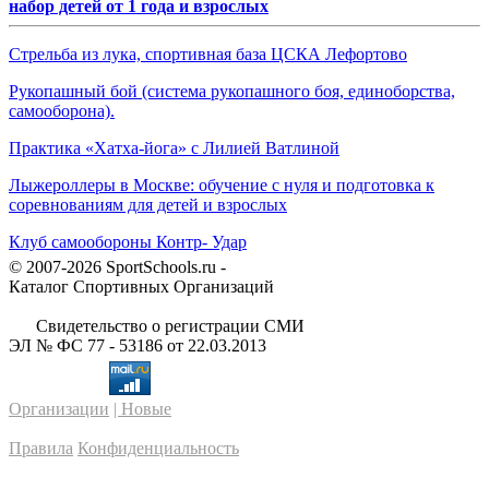
набор детей от 1 года и взрослых
Стрельба из лука, спортивная база ЦСКА Лефортово
Рукопашный бой (система рукопашного боя, единоборства,
самооборона).
Практика «Хатха-йога» с Лилией Ватлиной
Лыжероллеры в Москве: обучение с нуля и подготовка к
соревнованиям для детей и взрослых
Клуб самообороны Контр- Удар
© 2007-2026 SportSchools.ru -
Каталог Спортивных Организаций
Свидетельство о регистрации СМИ
ЭЛ № ФС 77 - 53186 от 22.03.2013
Организации
| Новые
Правила
Конфиденциальность