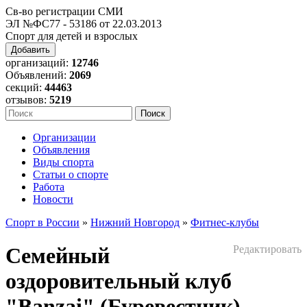
Св-во регистрации СМИ
ЭЛ №ФС77 - 53186 от 22.03.2013
Спорт для детей и взрослых
Добавить
организаций:
12746
Объявлений:
2069
секций:
44463
отзывов:
5219
Организации
Объявления
Виды спорта
Статьи о спорте
Работа
Новости
Спорт в России
»
Нижний Новгород
»
Фитнес-клубы
Семейный
Редактировать
оздоровительный клуб
"Banzai" (Буревестник)