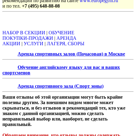
рекомендации по развитию на сайте
www.europegym.ru
и по тел.
+7 (495) 648-88-08
Объявления
НАБОР В СЕКЦИИ
|
ОБУЧЕНИЕ
ПОКУПКИ-ПРОДАЖИ
|
АРЕНДА
АКЦИИ
|
УСЛУГИ
|
ЛАГЕРЯ, СБОРЫ
Аренда спортивных залов (Почасовая) в Москве
Обучение английскому языку для вас и ваших
спортсменов
Аренда спортивного зала (Спорт зоны)
Ваши отзывы об этой организации могут быть крайне
полезны другим. За внешним видом многое может
скрываться, и без отзывов и рекомендаций тех, кто уже
знаком с данной организацией, можно сделать
неправильный выбор или, наоборот, не сделать
правильный.
Обращаем внимание, что отзывы должны содержать