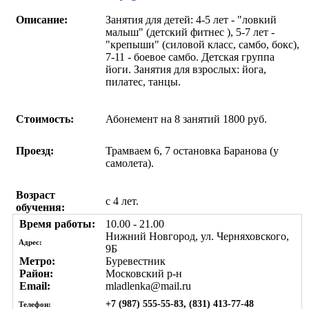
Описание:
Занятия для детей: 4-5 лет - "ловкий
малыш" (детский фитнес ), 5-7 лет -
"крепыши" (силовой класс, самбо, бокс),
7-11 - боевое самбо. Детская группа
йоги. Занятия для взрослых: йога,
пилатес, танцы.
Стоимость:
Абонемент на 8 занятий 1800 руб.
Проезд:
Трамваем 6, 7 остановка Баранова (у
самолета).
Возраст
с 4 лет.
обучения:
Время работы:
10.00 - 21.00
Нижний Новгород, ул. Черняховского,
Адрес:
9Б
Метро:
Буревестник
Район:
Московский р-н
Email:
mladlenka@mail.ru
+7 (987) 555-55-83, (831) 413-77-48
Телефон: