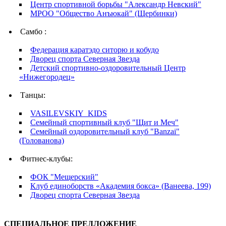
Центр спортивной борьбы "Александр Невский"
МРОО "Общество Анъюкай" (Щербинки)
Самбо :
Федерация каратэдо ситорю и кобудо
Дворец спорта Северная Звезда
Детский спортивно-оздоровительный Центр
«Нижегородец»
Танцы:
VASILEVSKIY_KIDS
Семейный спортивный клуб "Щит и Меч"
Семейный оздоровительный клуб "Banzai"
(Голованова)
Фитнес-клубы:
ФОК "Мещерский"
Клуб единоборств «Академия бокса» (Ванеева, 199)
Дворец спорта Северная Звезда
СПЕЦИАЛЬНОЕ ПРЕДЛОЖЕНИЕ