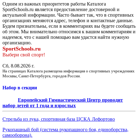
Одним из важных приоритетов работы Каталога
SportSchools.ru является предоставление достоверной и
актуальной информации. Часто бывает так, что в спортивных
организациях меняются адрес, телефон и контактные данные.
Будем признательны, если в комментариях вы будете сообщать
об этом. Мы внимательно относимся к вашим комментариям и
надеемся, что с нашей помощью вам удастся найти нужную
организацию.
SportSchools.ru
Выбери свой спорт!
Сб, 8.08.2026 г.
На страницах Каталога размещена информация о спортивных учреждениях
Москвы, Санкт-Петербурга, городов России.
Набор в секции
Европейский Гимнастический Центр проводит
набор детей от 1 года и взрослых
Стрельба из лука, спортивная база ЦСКА Лефортово
Рукопашный бой (система рукопашного боя, единоборства,
самооборона).