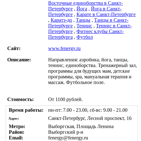
Восточные единоборства в Санкт-
Петербурге
,
Йога
,
Йога в Санкт-
Петербурге
,
Карате в Санкт-Петербурге
,
Каратэ-до
,
Танцы
,
Танцы в Санкт-
Петербурге
,
Теннис
,
Теннис в Санкт-
Петербурге
,
Фитнес клубы Санкт-
Петербурга
,
Футбол
Сайт:
www.fenergy.ru
Описание:
Направления: аэробика, йога, танцы,
теннис, единоборства. Тренажерный зал,
программы для будущих мам, детские
программы, spa, мануальная терапия и
массаж. Футбольное поле.
Стоимость:
От 1100 рублей.
Время работы:
пн-пт: 7.00 - 23.00, сб-вс: 9.00 - 21.00
Санкт-Петербург, Лесной проспект, 16
Адрес:
Метро:
Выборгская, Площадь Ленина
Район:
Выборгский р-н
Email:
fenergy@fenergy.ru