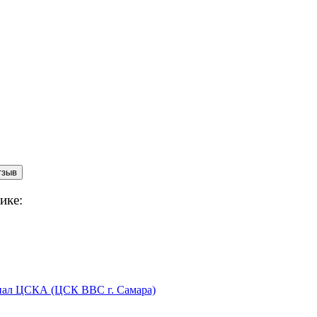
ике:
лиал ЦСКА (ЦСК ВВС г. Самара)