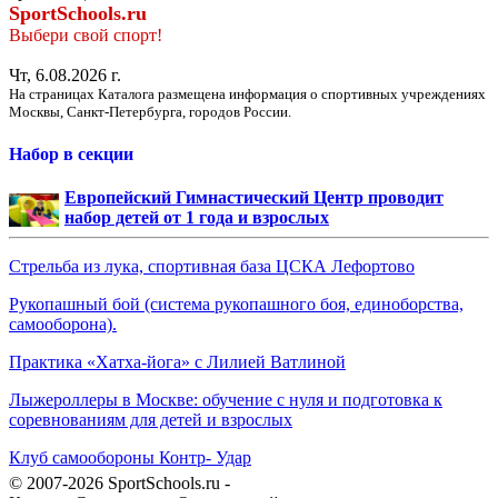
SportSchools.ru
Выбери свой спорт!
Чт, 6.08.2026 г.
На страницах Каталога размещена информация о спортивных учреждениях
Москвы, Санкт-Петербурга, городов России.
Набор в секции
Европейский Гимнастический Центр проводит
набор детей от 1 года и взрослых
Стрельба из лука, спортивная база ЦСКА Лефортово
Рукопашный бой (система рукопашного боя, единоборства,
самооборона).
Практика «Хатха-йога» с Лилией Ватлиной
Лыжероллеры в Москве: обучение с нуля и подготовка к
соревнованиям для детей и взрослых
Клуб самообороны Контр- Удар
© 2007-2026 SportSchools.ru -