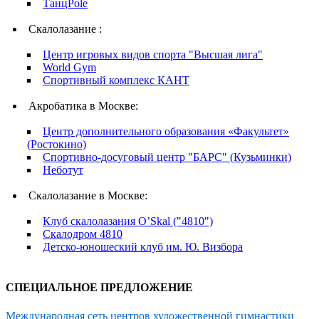
ТанцPole
Скалолазание :
Центр игровых видов спорта "Высшая лига"
World Gym
Спортивный комплекс КАНТ
Акробатика в Москве:
Центр дополнительного образования «Факультет»
(Ростокино)
Спортивно-досуговый центр "БАРС" (Кузьминки)
Неботут
Скалолазание в Москве:
Клуб скалолазания O’Skal ("4810")
Скалодром 4810
Детско-юношеский клуб им. Ю. Визбора
СПЕЦИАЛЬНОЕ ПРЕДЛОЖЕНИЕ
Международная сеть центров художественной гимнастики