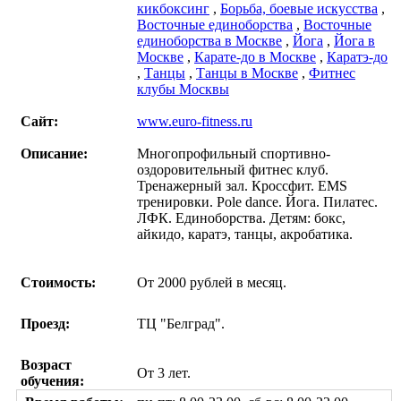
кикбоксинг
,
Борьба, боевые искусства
,
Восточные единоборства
,
Восточные
единоборства в Москве
,
Йога
,
Йога в
Москве
,
Карате-до в Москве
,
Каратэ-до
,
Танцы
,
Танцы в Москве
,
Фитнес
клубы Москвы
Сайт:
www.euro-fitness.ru
Описание:
Многопрофильный спортивно-
оздоровительный фитнес клуб.
Тренажерный зал. Кроссфит. EMS
тренировки. Pole dance. Йогa. Пилатес.
ЛФК. Единоборства. Детям: бокс,
айкидо, каратэ, танцы, акробатика.
Стоимость:
От 2000 рублей в месяц.
Проезд:
ТЦ "Белград".
Возраст
От 3 лет.
обучения: