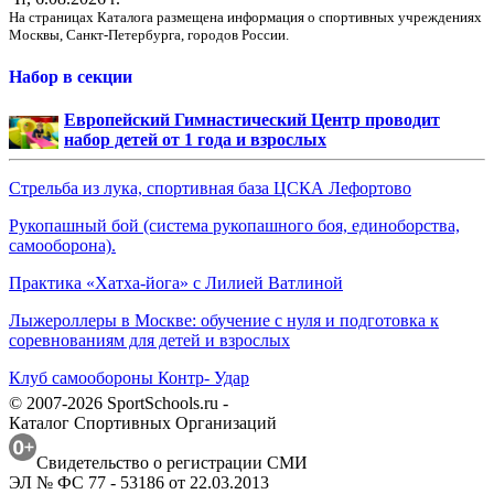
На страницах Каталога размещена информация о спортивных учреждениях
Москвы, Санкт-Петербурга, городов России.
Набор в секции
Европейский Гимнастический Центр проводит
набор детей от 1 года и взрослых
Стрельба из лука, спортивная база ЦСКА Лефортово
Рукопашный бой (система рукопашного боя, единоборства,
самооборона).
Практика «Хатха-йога» с Лилией Ватлиной
Лыжероллеры в Москве: обучение с нуля и подготовка к
соревнованиям для детей и взрослых
Клуб самообороны Контр- Удар
© 2007-2026 SportSchools.ru -
Каталог Спортивных Организаций
Свидетельство о регистрации СМИ
ЭЛ № ФС 77 - 53186 от 22.03.2013