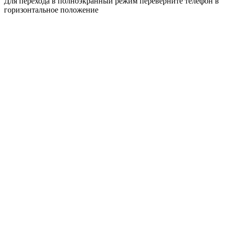
Для перехода в полноэкранный режим переверните телефон в
горизонтальное положение