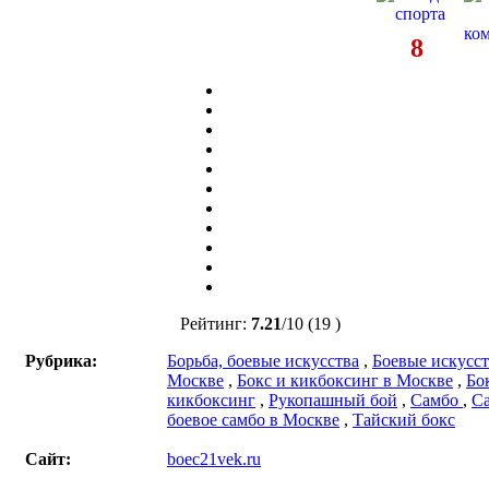
8
Рейтинг:
7.21
/
10
(19 )
Рубрика:
Борьба, боевые искусства
,
Боевые искусст
Москве
,
Бокс и кикбоксинг в Москве
,
Бо
кикбоксинг
,
Рукопашный бой
,
Самбо
,
С
боевое самбо в Москве
,
Тайский бокс
Сайт:
boec21vek.ru