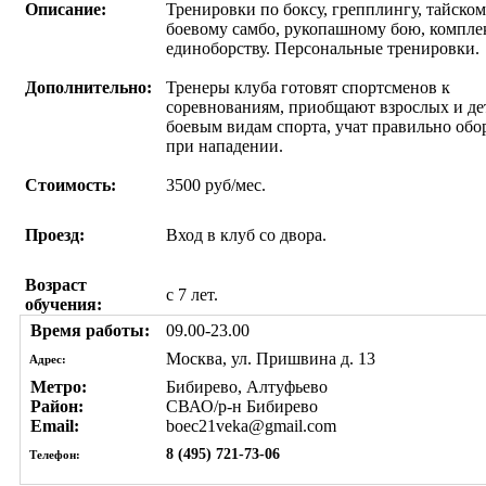
Описание:
Тренировки по боксу, грепплингу, тайском
боевому самбо, рукопашному бою, компл
единоборству. Персональные тренировки.
Дополнительно:
Тренеры клуба готовят спортсменов к
соревнованиям, приобщают взрослых и де
боевым видам спорта, учат правильно обо
при нападении.
Стоимость:
3500 руб/мес.
Проезд:
Вход в клуб со двора.
Возраст
с 7 лет.
обучения:
Время работы:
09.00-23.00
Москва, ул. Пришвина д. 13
Адрес:
Метро:
Бибирево, Алтуфьево
Район:
СВАО/р-н Бибирево
Email:
boec21veka@gmail.com
8 (495) 721-73-06
Телефон: