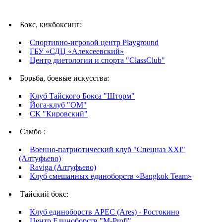
Бокс, кикбоксинг:
Спортивно-игровой центр Playground
ГБУ «СДЦ «Алексеевский»
Центр диетологии и спорта "ClassClub"
Борьба, боевые искусства:
Клуб Тайского Бокса "Шторм"
Йога-клуб "ОМ"
СК "Кировский"
Самбо :
Военно-патриотический клуб "Спецназ XXI"
(Алтуфьево)
Raviga (Алтуфьево)
Клуб смешанных единоборств «Bangkok Team»
Тайский бокс:
Клуб единоборств АРЕС (Ares) - Ростокино
Центр Единоборств "M-Profi"