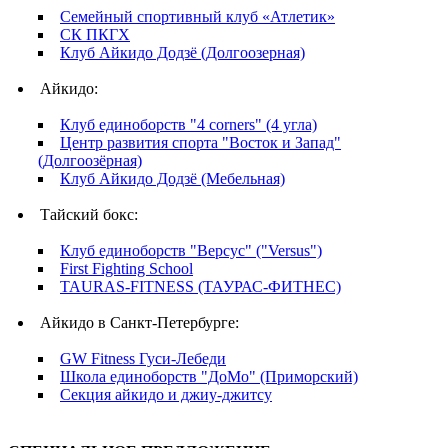
Семейный спортивный клуб «Атлетик»
СК ПКГХ
Клуб Айкидо Додзё (Долгоозерная)
Айкидо:
Клуб единоборств "4 corners" (4 угла)
Центр развития спорта "Восток и Запад"
(Долгоозёрная)
Клуб Айкидо Додзё (Мебельная)
Тайский бокс:
Клуб единоборств "Версус" ("Versus")
First Fighting School
TAURAS-FITNESS (ТАУРАС-ФИТНЕС)
Айкидо в Санкт-Петербурге:
GW Fitness Гуси-Лебеди
Школа единоборств "ДоМо" (Приморский)
Секция айкидо и джиу-джитсу