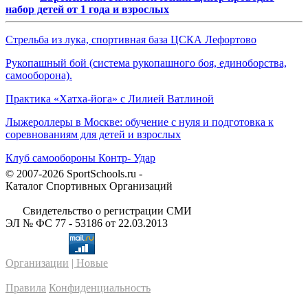
набор детей от 1 года и взрослых
Стрельба из лука, спортивная база ЦСКА Лефортово
Рукопашный бой (система рукопашного боя, единоборства,
самооборона).
Практика «Хатха-йога» с Лилией Ватлиной
Лыжероллеры в Москве: обучение с нуля и подготовка к
соревнованиям для детей и взрослых
Клуб самообороны Контр- Удар
© 2007-2026 SportSchools.ru -
Каталог Спортивных Организаций
Свидетельство о регистрации СМИ
ЭЛ № ФС 77 - 53186 от 22.03.2013
Организации
| Новые
Правила
Конфиденциальность