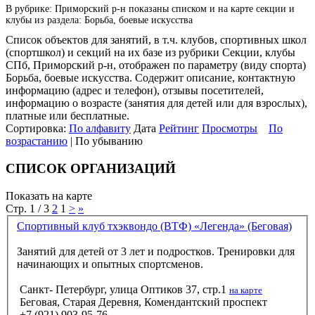
В рубрике: Приморский р-н показаны списком и на карте секции и
клубы из раздела: Борьба, боевые искусства
Список объектов для занятий, в т.ч. клубов, спортивных школ
(спортшкол) и секций на их базе из рубрики Секции, клубы
СПб, Приморский р-н, отображен по параметру (виду спорта)
Борьба, боевые искусства. Содержит описание, контактную
информацию (адрес и телефон), отзывы посетителей,
информацию о возрасте (занятия для детей или для взрослых),
платные или бесплатные.
Сортировка:
По алфавиту
Дата
Рейтинг
Просмотры
По
возрастанию
| По убыванию
СПИСОК ОРГАНИЗАЦИЙ
Показать на карте
Стр. 1 / 3
2
1
>
»
Спортивный клуб тхэквондо (ВТФ) «Легенда» (Беговая)
Занятий для детей от 3 лет и подростков. Тренировки для
начинающих и опытных спортсменов.
Санкт- Петербург, улица Оптиков 37, стр.1
на карте
Беговая, Старая Деревня, Комендантский проспект
+7 (921) 903-95-76