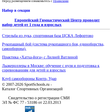
Перед размещением ознакомьтесь с
Правилами
Набор в секции
Европейский Гимнастический Центр проводит
набор детей от 1 года и взрослых
Стрельба из лука, спортивная база ЦСКА Лефортово
Рукопашный бой (система рукопашного боя, единоборства,
самооборона).
Практика «Хатха-йога» с Лилией Ватлиной
Лыжероллеры в Москве: обучение с нуля и подготовка к
соревнованиям для детей и взрослых
Клуб самообороны Контр- Удар
© 2007-2026 SportSchools.ru -
Каталог Спортивных Организаций
Свидетельство о регистрации СМИ
ЭЛ № ФС 77 - 53186 от 22.03.2013