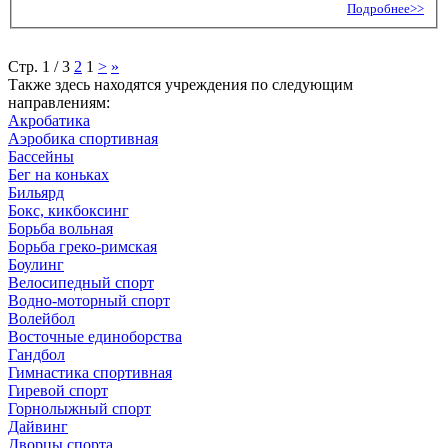
Подробнее>>
Стр. 1 / 3
2
1
>
»
Также здесь находятся учреждения по следующим
направлениям:
Акробатика
Аэробика спортивная
Бассейны
Бег на коньках
Бильярд
Бокс, кикбоксинг
Борьба вольная
Борьба греко-римская
Боулинг
Велосипедный спорт
Водно-моторный спорт
Волейбол
Восточные единоборства
Гандбол
Гимнастика спортивная
Гиревой спорт
Горнолыжный спорт
Дайвинг
Дворцы спорта