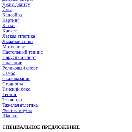
Джиу-джитсу
Йога
Капоэйра
Картинг
Катки
Крокет
Легкая атлетика
Лыжный спорт
Мотоспорт
Настольный теннис
Парусный спорт
Плавание
Роликовый спорт
Самбо
Скалолазание
Стадионы
Тайский бокс
Теннис
Тэквондо
Тяжелая атлетика
Фитнес-клубы
Шашки
СПЕЦИАЛЬНОЕ ПРЕДЛОЖЕНИЕ