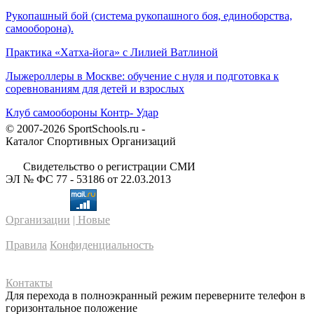
Рукопашный бой (система рукопашного боя, единоборства,
самооборона).
Практика «Хатха-йога» с Лилией Ватлиной
Лыжероллеры в Москве: обучение с нуля и подготовка к
соревнованиям для детей и взрослых
Клуб самообороны Контр- Удар
© 2007-2026 SportSchools.ru -
Каталог Спортивных Организаций
Свидетельство о регистрации СМИ
ЭЛ № ФС 77 - 53186 от 22.03.2013
Организации
| Новые
Правила
Конфиденциальность
Контакты
Для перехода в полноэкранный режим переверните телефон в
горизонтальное положение