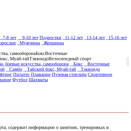
7-8 лет
9-10 лет
Подростки
11-12 лет
13-14 лет
15-16 лет
зрослые
Мужчины
Женщины
ства, самооборона
Бокс
Восточные
бокс, Муай-тай
Тэквондо
Велосипедный спорт
а, боевые искусства, самооборона
Бокс
Восточные
ой
Самбо
Тайский бокс, Муай-тай
Тэквондо
фтинг
Пилатес
Плавание
Пулевая стрельба
Спортивное
вание
Футбол
Шахматы
орта, содержит информацию о занятиях, тренировках и