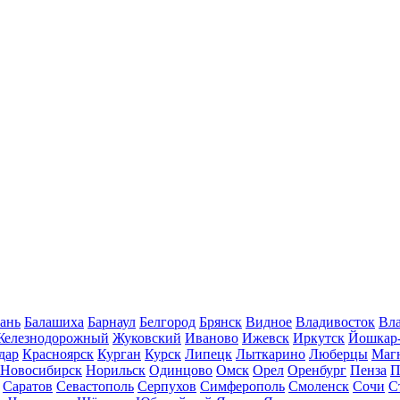
ань
Балашиха
Барнаул
Белгород
Брянск
Видное
Владивосток
Вла
Железнодорожный
Жуковский
Иваново
Ижевск
Иркутск
Йошкар
дар
Красноярск
Курган
Курск
Липецк
Лыткарино
Люберцы
Маг
Новосибирск
Норильск
Одинцово
Омск
Орел
Оренбург
Пенза
П
Саратов
Севастополь
Серпухов
Симферополь
Смоленск
Сочи
С