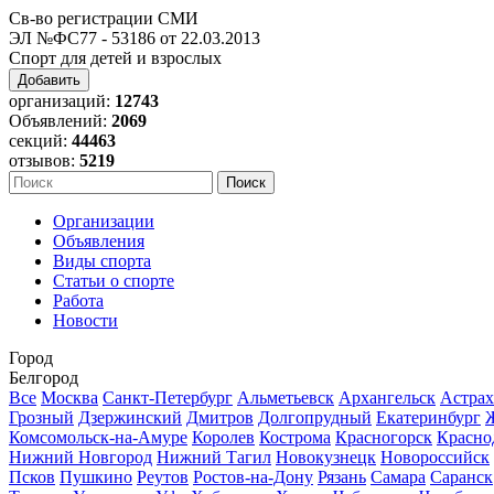
Св-во регистрации СМИ
ЭЛ №ФС77 - 53186 от 22.03.2013
Спорт для детей и взрослых
Добавить
организаций:
12743
Объявлений:
2069
секций:
44463
отзывов:
5219
Организации
Объявления
Виды спорта
Статьи о спорте
Работа
Новости
Город
Белгород
Все
Москва
Санкт-Петербург
Альметьевск
Архангельск
Астрах
Грозный
Дзержинский
Дмитров
Долгопрудный
Екатеринбург
Комсомольск-на-Амуре
Королев
Кострома
Красногорск
Красно
Нижний Новгород
Нижний Тагил
Новокузнецк
Новороссийск
Псков
Пушкино
Реутов
Ростов-на-Дону
Рязань
Самара
Саранск