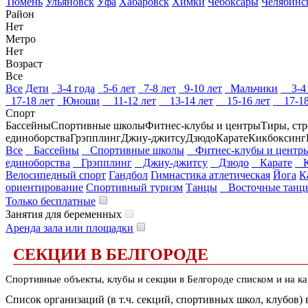
Тюмень
Ульяновск
Уфа
Хабаровск
Химки
Чебоксары
Челябинс
Район
Нет
Метро
Нет
Возраст
Все
Все
Дети
3-4 года
5-6 лет
7-8 лет
9-10 лет
Мальчики
3-4 
17-18 лет
Юноши
11-12 лет
13-14 лет
15-16 лет
17-18
Спорт
Бассейны
Спортивные школы
Фитнес-клубы и центры
Тиры, ст
единоборства
Грэпплинг
Джиу-джитсу
Дзюдо
Карате
Кикбоксинг
Все
Бассейны
Спортивные школы
Фитнес-клубы и центр
единоборства
Грэпплинг
Джиу-джитсу
Дзюдо
Карате
К
Велосипедный спорт
Гандбол
Гимнастика атлетическая
Йога
К
ориентирование
Спортивный туризм
Танцы
Восточные танц
Только бесплатные
Занятия для беременных
Аренда зала или площадки
СЕКЦИИ В БЕЛГОРОДЕ
Спортивные объекты, клубы и секции в Белгороде списком и на ка
Список организаций (в т.ч. секций, спортивных школ, клубов)