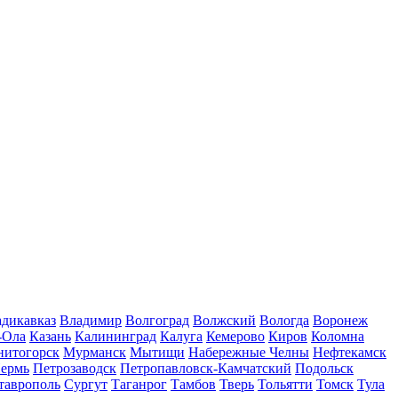
дикавказ
Владимир
Волгоград
Волжский
Вологда
Воронеж
-Ола
Казань
Калининград
Калуга
Кемерово
Киров
Коломна
нитогорск
Мурманск
Мытищи
Набережные Челны
Нефтекамск
ермь
Петрозаводск
Петропавловск-Камчатский
Подольск
таврополь
Сургут
Таганрог
Тамбов
Тверь
Тольятти
Томск
Тула