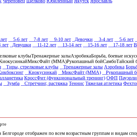
к
Череповец
Щёлково
Юбилейный
Якутск
Ярославль
лет
5-6 лет
7-8 лет
9-10 лет
Девочки
3-4 лет
5-6 лет
 лет
Девушки
11-12 лет
13-14 лет
15-16 лет
17-18 лет
В
релковые клубы
Тренажерные залы
Аэробика
Борьба, боевые искус
Киокусинкай
МиксФайт (ММА)
Рукопашный бой
Самбо
Тайский 
ы
Тиры, стрелковые клубы
Тренажерные залы
Аэробика
Борьб
икбоксинг
Киокусинкай
МиксФайт (ММА)
Рукопашный б
алланетика
КроссФит (функциональный тренинг)
ОФП
Пауэрли
ы
Зумба
Стретчинг, растяжка
Теннис
Тяжелая атлетика
Фехто
рте
 в Белгороде отображен по всем возрастным группам и видам сп