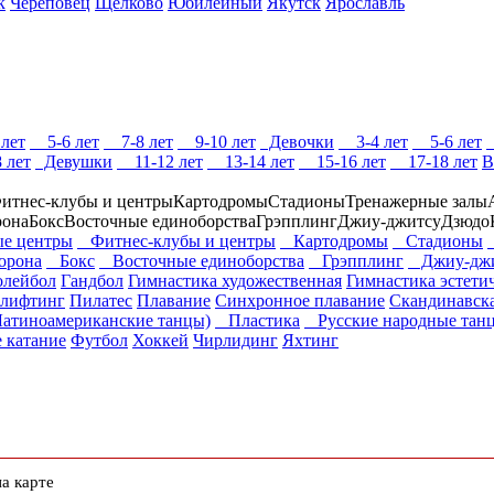
к
Череповец
Щёлково
Юбилейный
Якутск
Ярославль
лет
5-6 лет
7-8 лет
9-10 лет
Девочки
3-4 лет
5-6 лет
 лет
Девушки
11-12 лет
13-14 лет
15-16 лет
17-18 лет
В
итнес-клубы и центры
Картодромы
Стадионы
Тренажерные залы
рона
Бокс
Восточные единоборства
Грэпплинг
Джиу-джитсу
Дзюдо
е центры
Фитнес-клубы и центры
Картодромы
Стадионы
борона
Бокс
Восточные единоборства
Грэпплинг
Джиу-джи
олейбол
Гандбол
Гимнастика художественная
Гимнастика эстети
рлифтинг
Пилатес
Плавание
Синхронное плавание
Скандинавска
атиноамериканские танцы)
Пластика
Русские народные тан
 катание
Футбол
Хоккей
Чирлидинг
Яхтинг
а карте