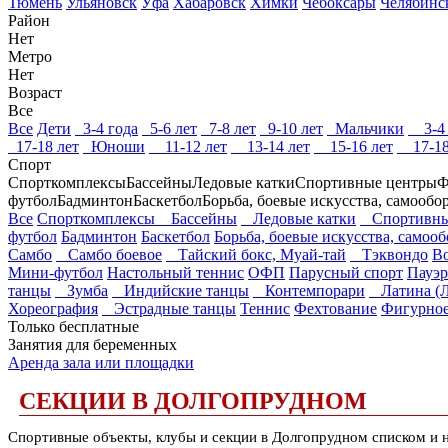
Тюмень
Ульяновск
Уфа
Хабаровск
Химки
Чебоксары
Челябинс
Район
Нет
Метро
Нет
Возраст
Все
Все
Дети
3-4 года
5-6 лет
7-8 лет
9-10 лет
Мальчики
3-4 
17-18 лет
Юноши
11-12 лет
13-14 лет
15-16 лет
17-18
Спорт
Спорткомплексы
Бассейны
Ледовые катки
Спортивные центры
Ф
футбол
Бадминтон
Баскетбол
Борьба, боевые искусства, самообо
Все
Спорткомплексы
Бассейны
Ледовые катки
Спортивны
футбол
Бадминтон
Баскетбол
Борьба, боевые искусства, самоо
Самбо
Самбо боевое
Тайский бокс, Муай-тай
Тэквондо
В
Мини-футбол
Настольный теннис
ОФП
Парусный спорт
Пауэ
танцы
Зумба
Индийские танцы
Контемпорари
Латина (Л
Хореография
Эстрадные танцы
Теннис
Фехтование
Фигурное
Только бесплатные
Занятия для беременных
Аренда зала или площадки
СЕКЦИИ В ДОЛГОПРУДНОМ
Спортивные объекты, клубы и секции в Долгопрудном списком и н