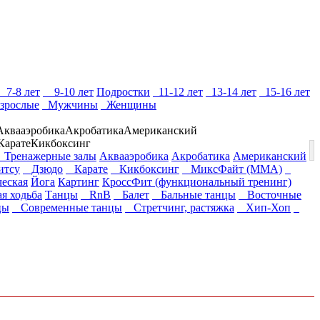
7-8 лет
9-10 лет
Подростки
11-12 лет
13-14 лет
15-16 лет
зрослые
Мужчины
Женщины
Аквааэробика
Акробатика
Американский
Карате
Кикбоксинг
Тренажерные залы
Аквааэробика
Акробатика
Американский
тсу
Дзюдо
Карате
Кикбоксинг
МиксФайт (ММА)
ческая
Йога
Картинг
КроссФит (функциональный тренинг)
я ходьба
Танцы
RnB
Балет
Бальные танцы
Восточные
цы
Современные танцы
Стретчинг, растяжка
Хип-Хоп