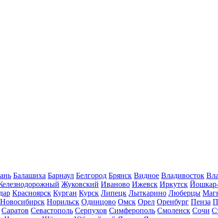
ань
Балашиха
Барнаул
Белгород
Брянск
Видное
Владивосток
Вла
Железнодорожный
Жуковский
Иваново
Ижевск
Иркутск
Йошкар
дар
Красноярск
Курган
Курск
Липецк
Лыткарино
Люберцы
Маг
Новосибирск
Норильск
Одинцово
Омск
Орел
Оренбург
Пенза
П
Саратов
Севастополь
Серпухов
Симферополь
Смоленск
Сочи
С