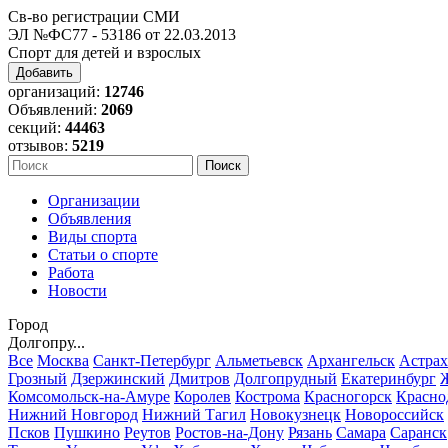
Св-во регистрации СМИ
ЭЛ №ФС77 - 53186 от 22.03.2013
Спорт для детей и взрослых
Добавить
организаций:
12746
Объявлений:
2069
секций:
44463
отзывов:
5219
Организации
Объявления
Виды спорта
Статьи о спорте
Работа
Новости
Город
Долгопру...
Все
Москва
Санкт-Петербург
Альметьевск
Архангельск
Астрах
Грозный
Дзержинский
Дмитров
Долгопрудный
Екатеринбург
Комсомольск-на-Амуре
Королев
Кострома
Красногорск
Красно
Нижний Новгород
Нижний Тагил
Новокузнецк
Новороссийск
Псков
Пушкино
Реутов
Ростов-на-Дону
Рязань
Самара
Саранск