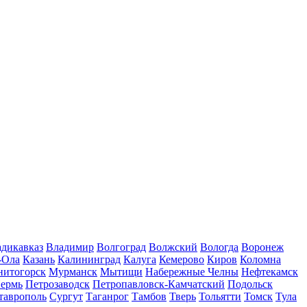
дикавказ
Владимир
Волгоград
Волжский
Вологда
Воронеж
-Ола
Казань
Калининград
Калуга
Кемерово
Киров
Коломна
нитогорск
Мурманск
Мытищи
Набережные Челны
Нефтекамск
ермь
Петрозаводск
Петропавловск-Камчатский
Подольск
таврополь
Сургут
Таганрог
Тамбов
Тверь
Тольятти
Томск
Тула