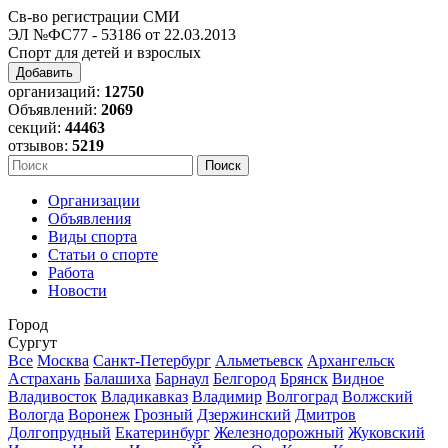
Св-во регистрации СМИ
ЭЛ №ФС77 - 53186 от 22.03.2013
Спорт для детей и взрослых
Добавить
организаций:
12750
Объявлений:
2069
секций:
44463
отзывов:
5219
Организации
Объявления
Виды спорта
Статьи о спорте
Работа
Новости
Город
Сургут
Все
Москва
Санкт-Петербург
Альметьевск
Архангельск
Астрахань
Балашиха
Барнаул
Белгород
Брянск
Видное
Владивосток
Владикавказ
Владимир
Волгоград
Волжский
Вологда
Воронеж
Грозный
Дзержинский
Дмитров
Долгопрудный
Екатеринбург
Железнодорожный
Жуковский