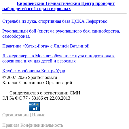
Европейский Гимнастический Центр проводит
набор детей от 1 года и взрослых
Стрельба из лука, спортивная база ЦСКА Лефортово
Рукопашный бой (система рукопашного боя, единоборства,
самооборона).
Практика «Хатха-йога» с Лилией Ватлиной
Лыжероллеры в Москве: обучение с нуля и подготовка к
соревнованиям для детей и взрослых
Клуб самообороны Контр- Удар
© 2007-2026 SportSchools.ru -
Каталог Спортивных Организаций
Свидетельство о регистрации СМИ
ЭЛ № ФС 77 - 53186 от 22.03.2013
Организации
| Новые
Правила
Конфиденциальность