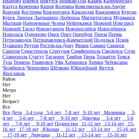
Иваново
Ижевск
Иркутск
Йошкар-Ола
Казань
Калининград
Калуга
Кемерово
Киров
Коломна
Комсомольск-на-Амуре
Королев
Кострома
Красногорск
Краснодар
Красноярск
Курган
Курск
Липецк
Лыткарино
Люберцы
Магнитогорск
Мурманск
Мытищи
Набережные Челны
Нефтекамск
Нижний Новгород
Нижний Тагил
Новокузнецк
Новороссийск
Новосибирск
Норильск
Одинцово
Омск
Орел
Оренбург
Пенза
Пермь
Петрозаводск
Петропавловск-Камчатский
Подольск
Псков
Пушкино
Реутов
Ростов-на-Дону
Рязань
Самара
Саранск
Саратов
Севастополь
Серпухов
Симферополь
Смоленск
Сочи
Ставрополь
Сургут
Таганрог
Тамбов
Тверь
Тольятти
Томск
Тула
Тюмень
Ульяновск
Уфа
Хабаровск
Химки
Чебоксары
Челябинск
Череповец
Щёлково
Юбилейный
Якутск
Ярославль
Район
Нет
Метро
Нет
Возраст
Все
Все
Дети
3-4 года
5-6 лет
7-8 лет
9-10 лет
Мальчики
3-
4 лет
5-6 лет
7-8 лет
9-10 лет
Девочки
3-4 лет
5-6
лет
7-8 лет
9-10 лет
Подростки
11-12 лет
13-14 лет
15-
16 лет
17-18 лет
Юноши
11-12 лет
13-14 лет
15-16 лет
17-18 лет
Девушки
11-12 лет
13-14 лет
15-16 лет