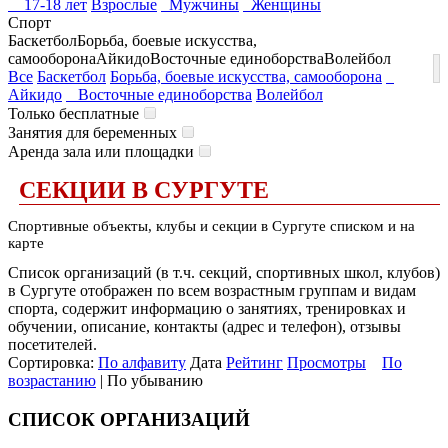
17-18 лет
Взрослые
Мужчины
Женщины
Спорт
Баскетбол
Борьба, боевые искусства,
самооборона
Айкидо
Восточные единоборства
Волейбол
Все
Баскетбол
Борьба, боевые искусства, самооборона
Айкидо
Восточные единоборства
Волейбол
Только бесплатные
Занятия для беременных
Аренда зала или площадки
СЕКЦИИ В СУРГУТЕ
Спортивные объекты, клубы и секции в Сургуте списком и на
карте
Список организаций (в т.ч. секций, спортивных школ, клубов)
в Сургуте отображен по всем возрастным группам и видам
спорта, содержит информацию о занятиях, тренировках и
обучении, описание, контакты (адрес и телефон), отзывы
посетителей.
Сортировка:
По алфавиту
Дата
Рейтинг
Просмотры
По
возрастанию
| По убыванию
СПИСОК ОРГАНИЗАЦИЙ