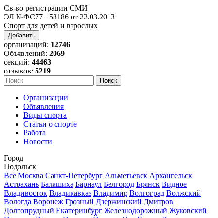
Св-во регистрации СМИ
ЭЛ №ФС77 - 53186 от 22.03.2013
Спорт для детей и взрослых
Добавить
организаций:
12746
Объявлений:
2069
секций:
44463
отзывов:
5219
Организации
Объявления
Виды спорта
Статьи о спорте
Работа
Новости
Город
Подольск
Все
Москва
Санкт-Петербург
Альметьевск
Архангельск
Астрахань
Балашиха
Барнаул
Белгород
Брянск
Видное
Владивосток
Владикавказ
Владимир
Волгоград
Волжский
Вологда
Воронеж
Грозный
Дзержинский
Дмитров
Долгопрудный
Екатеринбург
Железнодорожный
Жуковский