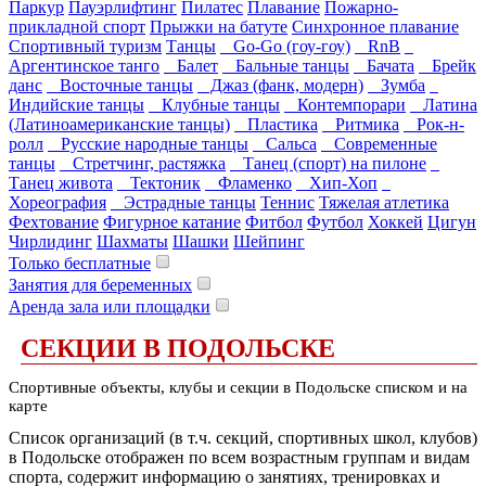
Паркур
Пауэрлифтинг
Пилатес
Плавание
Пожарно-
прикладной спорт
Прыжки на батуте
Синхронное плавание
Спортивный туризм
Танцы
Go-Go (гоу-гоу)
RnB
Аргентинское танго
Балет
Бальные танцы
Бачата
Брейк
данс
Восточные танцы
Джаз (фанк, модерн)
Зумба
Индийские танцы
Клубные танцы
Контемпорари
Латина
(Латиноамериканские танцы)
Пластика
Ритмика
Рок-н-
ролл
Русские народные танцы
Сальса
Современные
танцы
Стретчинг, растяжка
Танец (спорт) на пилоне
Танец живота
Тектоник
Фламенко
Хип-Хоп
Хореография
Эстрадные танцы
Теннис
Тяжелая атлетика
Фехтование
Фигурное катание
Фитбол
Футбол
Хоккей
Цигун
Чирлидинг
Шахматы
Шашки
Шейпинг
Только бесплатные
Занятия для беременных
Аренда зала или площадки
СЕКЦИИ В ПОДОЛЬСКЕ
Спортивные объекты, клубы и секции в Подольске списком и на
карте
Список организаций (в т.ч. секций, спортивных школ, клубов)
в Подольске отображен по всем возрастным группам и видам
спорта, содержит информацию о занятиях, тренировках и