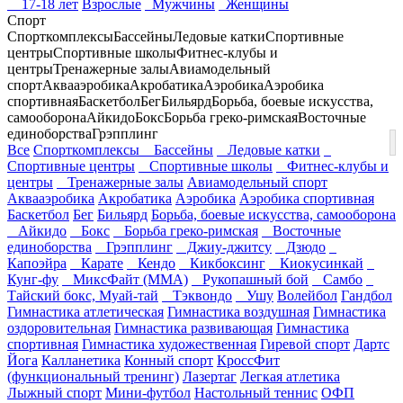
17-18 лет
Взрослые
Мужчины
Женщины
Спорт
Спорткомплексы
Бассейны
Ледовые катки
Спортивные
центры
Спортивные школы
Фитнес-клубы и
центры
Тренажерные залы
Авиамодельный
спорт
Аквааэробика
Акробатика
Аэробика
Аэробика
спортивная
Баскетбол
Бег
Бильярд
Борьба, боевые искусства,
самооборона
Айкидо
Бокс
Борьба греко-римская
Восточные
единоборства
Грэпплинг
Все
Спорткомплексы
Бассейны
Ледовые катки
Спортивные центры
Спортивные школы
Фитнес-клубы и
центры
Тренажерные залы
Авиамодельный спорт
Аквааэробика
Акробатика
Аэробика
Аэробика спортивная
Баскетбол
Бег
Бильярд
Борьба, боевые искусства, самооборона
Айкидо
Бокс
Борьба греко-римская
Восточные
единоборства
Грэпплинг
Джиу-джитсу
Дзюдо
Капоэйра
Карате
Кендо
Кикбоксинг
Киокусинкай
Кунг-фу
МиксФайт (ММА)
Рукопашный бой
Самбо
Тайский бокс, Муай-тай
Тэквондо
Ушу
Волейбол
Гандбол
Гимнастика атлетическая
Гимнастика воздушная
Гимнастика
оздоровительная
Гимнастика развивающая
Гимнастика
спортивная
Гимнастика художественная
Гиревой спорт
Дартс
Йога
Калланетика
Конный спорт
КроссФит
(функциональный тренинг)
Лазертаг
Легкая атлетика
Лыжный спорт
Мини-футбол
Настольный теннис
ОФП