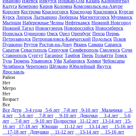
Иваново
Ижевск
Иркутск
Йошкар-Ола
Казань
Калининград
Калуга
Кемерово
Киров
Коломна
Комсомольск-на-Амуре
Королев
Кострома
Красногорск
Краснодар
Красноярск
Курган
Курск
Липецк
Лыткарино
Люберцы
Магнитогорск
Мурманск
Мытищи
Набережные Челны
Нефтекамск
Нижний Новгород
Нижний Тагил
Новокузнецк
Новороссийск
Новосибирск
Норильск
Одинцово
Омск
Орел
Оренбург
Пенза
Пермь
Петрозаводск
Петропавловск-Камчатский
Подольск
Псков
Пушкино
Реутов
Ростов-на-Дону
Рязань
Самара
Саранск
Саратов
Севастополь
Серпухов
Симферополь
Смоленск
Сочи
Ставрополь
Сургут
Таганрог
Тамбов
Тверь
Тольятти
Томск
Тула
Тюмень
Ульяновск
Уфа
Хабаровск
Химки
Чебоксары
Челябинск
Череповец
Щёлково
Юбилейный
Якутск
Ярославль
Район
Нет
Метро
Нет
Возраст
Все
Все
Дети
3-4 года
5-6 лет
7-8 лет
9-10 лет
Мальчики
3-
4 лет
5-6 лет
7-8 лет
9-10 лет
Девочки
3-4 лет
5-6
лет
7-8 лет
9-10 лет
Подростки
11-12 лет
13-14 лет
15-
16 лет
17-18 лет
Юноши
11-12 лет
13-14 лет
15-16 лет
17-18 лет
Девушки
11-12 лет
13-14 лет
15-16 лет