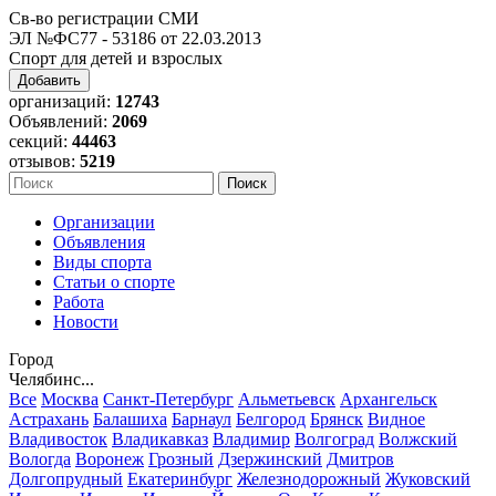
Св-во регистрации СМИ
ЭЛ №ФС77 - 53186 от 22.03.2013
Спорт для детей и взрослых
Добавить
организаций:
12743
Объявлений:
2069
секций:
44463
отзывов:
5219
Организации
Объявления
Виды спорта
Статьи о спорте
Работа
Новости
Город
Челябинс...
Все
Москва
Санкт-Петербург
Альметьевск
Архангельск
Астрахань
Балашиха
Барнаул
Белгород
Брянск
Видное
Владивосток
Владикавказ
Владимир
Волгоград
Волжский
Вологда
Воронеж
Грозный
Дзержинский
Дмитров
Долгопрудный
Екатеринбург
Железнодорожный
Жуковский