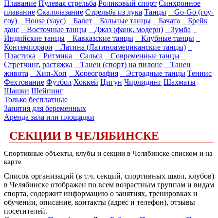
Плавание
Пулевая стрельба
Роликовый спорт
Синхронное
плавание
Скалолазание
Стрельба из лука
Танцы
Go-Go (гоу-
гоу)
House (хаус)
Балет
Бальные танцы
Бачата
Брейк
данс
Восточные танцы
Джаз (фанк, модерн)
Зумба
Индийские танцы
Кавказские танцы
Клубные танцы
Контемпорари
Латина (Латиноамериканские танцы)
Пластика
Ритмика
Сальса
Современные танцы
Стретчинг, растяжка
Танец (спорт) на пилоне
Танец
живота
Хип-Хоп
Хореография
Эстрадные танцы
Теннис
Фехтование
Футбол
Хоккей
Цигун
Чирлидинг
Шахматы
Шашки
Шейпинг
Только бесплатные
Занятия для беременных
Аренда зала или площадки
СЕКЦИИ В ЧЕЛЯБИНСКЕ
Спортивные объекты, клубы и секции в Челябинске списком и на
карте
Список организаций (в т.ч. секций, спортивных школ, клубов)
в Челябинске отображен по всем возрастным группам и видам
спорта, содержит информацию о занятиях, тренировках и
обучении, описание, контакты (адрес и телефон), отзывы
посетителей.