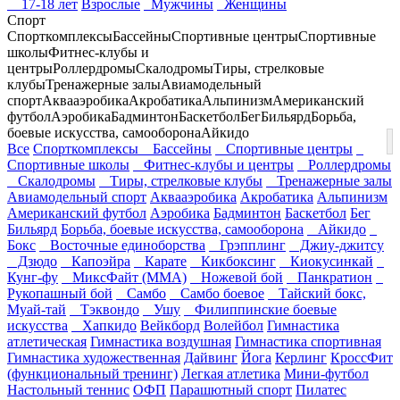
17-18 лет
Взрослые
Мужчины
Женщины
Спорт
Спорткомплексы
Бассейны
Спортивные центры
Спортивные
школы
Фитнес-клубы и
центры
Роллердромы
Скалодромы
Тиры, стрелковые
клубы
Тренажерные залы
Авиамодельный
спорт
Аквааэробика
Акробатика
Альпинизм
Американский
футбол
Аэробика
Бадминтон
Баскетбол
Бег
Бильярд
Борьба,
боевые искусства, самооборона
Айкидо
Все
Спорткомплексы
Бассейны
Спортивные центры
Спортивные школы
Фитнес-клубы и центры
Роллердромы
Скалодромы
Тиры, стрелковые клубы
Тренажерные залы
Авиамодельный спорт
Аквааэробика
Акробатика
Альпинизм
Американский футбол
Аэробика
Бадминтон
Баскетбол
Бег
Бильярд
Борьба, боевые искусства, самооборона
Айкидо
Бокс
Восточные единоборства
Грэпплинг
Джиу-джитсу
Дзюдо
Капоэйра
Карате
Кикбоксинг
Киокусинкай
Кунг-фу
МиксФайт (ММА)
Ножевой бой
Панкратион
Рукопашный бой
Самбо
Самбо боевое
Тайский бокс,
Муай-тай
Тэквондо
Ушу
Филиппинские боевые
искусства
Хапкидо
Вейкборд
Волейбол
Гимнастика
атлетическая
Гимнастика воздушная
Гимнастика спортивная
Гимнастика художественная
Дайвинг
Йога
Керлинг
КроссФит
(функциональный тренинг)
Легкая атлетика
Мини-футбол
Настольный теннис
ОФП
Парашютный спорт
Пилатес