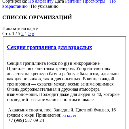
Сортировка:
По алфавиту
Дата
Рейтинг
Просмотры
По
возрастанию
| По убыванию
СПИСОК ОРГАНИЗАЦИЙ
Показать на карте
Стр. 1 / 5
2
1
>
»
Секция грэпплинга для взрослых
Секция грэпплинга (бжж no gi) в микрорайоне
Привилегия с опытным тренером. Упор на занятиях
делается на крепкую базу и работу с балансом, идеально
как для новчиков, так и для опытных. В конце каждой
тренировки — схватки между всеми занимающимися.
Очень доброжелательная и дружная атмосфера
взаимопомощи. Подходит даже для людей за 40, которые
последний раз занимались спортом в школе
Академия спорта, пос. Западный, Цветной бульвар, 16
(рядом с мкрн Привилегия)
на карте
+7 (999) 587-09-24