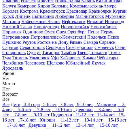
Иваново
Ижевск
Иркутск
Йошкар-Ола
Казань
Калининград
Калуга
Кемерово
Киров
Коломна
Комсомольск-на-Амуре
Королев
Кострома
Красногорск
Краснодар
Красноярск
Курган
Курск
Липецк
Лыткарино
Люберцы
Магнитогорск
Мурманск
Мытищи
Набережные Челны
Нефтекамск
Нижний Новгород
Нижний Тагил
Новокузнецк
Новороссийск
Новосибирск
Норильск
Одинцово
Омск
Орел
Оренбург
Пенза
Пермь
Петрозаводск
Петропавловск-Камчатский
Подольск
Псков
Пушкино
Реутов
Ростов-на-Дону
Рязань
Самара
Саранск
Саратов
Севастополь
Серпухов
Симферополь
Смоленск
Сочи
Ставрополь
Сургут
Таганрог
Тамбов
Тверь
Тольятти
Томск
Тула
Тюмень
Ульяновск
Уфа
Хабаровск
Химки
Чебоксары
Челябинск
Череповец
Щёлково
Юбилейный
Якутск
Ярославль
Район
Нет
Метро
Нет
Возраст
Все
Все
Дети
3-4 года
5-6 лет
7-8 лет
9-10 лет
Мальчики
3-
4 лет
5-6 лет
7-8 лет
9-10 лет
Девочки
3-4 лет
5-6
лет
7-8 лет
9-10 лет
Подростки
11-12 лет
13-14 лет
15-
16 лет
17-18 лет
Юноши
11-12 лет
13-14 лет
15-16 лет
17-18 лет
Девушки
11-12 лет
13-14 лет
15-16 лет