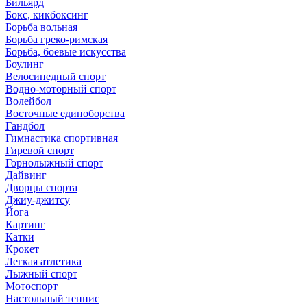
Бильярд
Бокс, кикбоксинг
Борьба вольная
Борьба греко-римская
Борьба, боевые искусства
Боулинг
Велосипедный спорт
Водно-моторный спорт
Волейбол
Восточные единоборства
Гандбол
Гимнастика спортивная
Гиревой спорт
Горнолыжный спорт
Дайвинг
Дворцы спорта
Джиу-джитсу
Йога
Картинг
Катки
Крокет
Легкая атлетика
Лыжный спорт
Мотоспорт
Настольный теннис