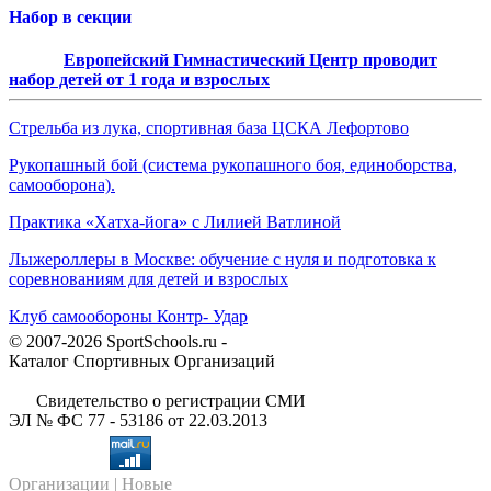
Набор в секции
Европейский Гимнастический Центр проводит
набор детей от 1 года и взрослых
Стрельба из лука, спортивная база ЦСКА Лефортово
Рукопашный бой (система рукопашного боя, единоборства,
самооборона).
Практика «Хатха-йога» с Лилией Ватлиной
Лыжероллеры в Москве: обучение с нуля и подготовка к
соревнованиям для детей и взрослых
Клуб самообороны Контр- Удар
© 2007-2026 SportSchools.ru -
Каталог Спортивных Организаций
Свидетельство о регистрации СМИ
ЭЛ № ФС 77 - 53186 от 22.03.2013
Организации
| Новые