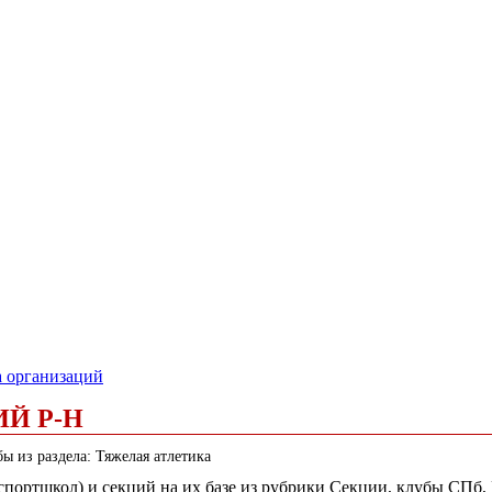
а организаций
Й Р-Н
ы из раздела: Тяжелая атлетика
(спортшкол) и секций на их базе из рубрики Секции, клубы СПб,