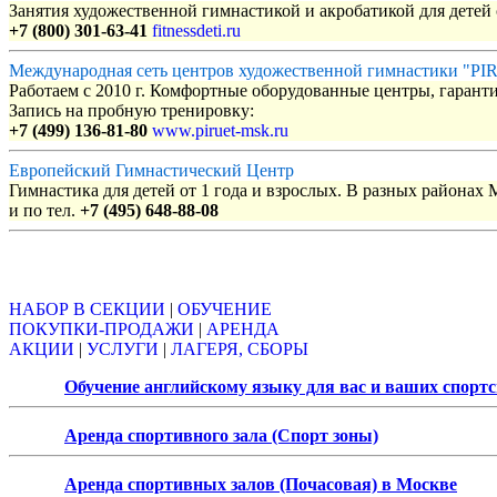
Занятия художественной гимнастикой и акробатикой для детей с
+7 (800) 301-63-41
fitnessdeti.ru
Международная сеть центров художественной гимнастики "P
Работаем с 2010 г. Комфортные оборудованные центры, гаранти
Запись на пробную тренировку:
+7 (499) 136-81-80
www.piruet-msk.ru
Европейский Гимнастический Центр
Гимнастика для детей от 1 года и взрослых. В разных районах
и по тел.
+7 (495) 648-88-08
Объявления
НАБОР В СЕКЦИИ
|
ОБУЧЕНИЕ
ПОКУПКИ-ПРОДАЖИ
|
АРЕНДА
АКЦИИ
|
УСЛУГИ
|
ЛАГЕРЯ, СБОРЫ
Обучение английскому языку для вас и ваших спорт
Аренда спортивного зала (Спорт зоны)
Аренда спортивных залов (Почасовая) в Москве