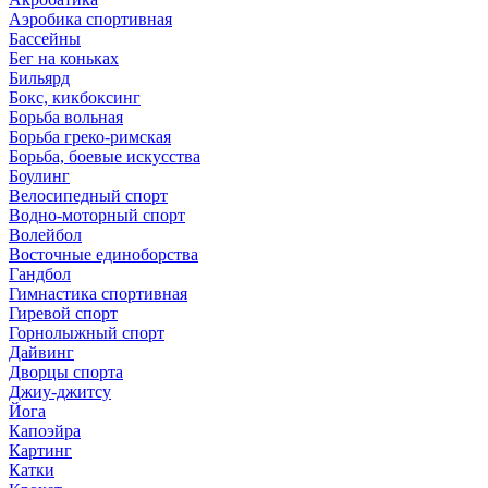
Аэробика спортивная
Бассейны
Бег на коньках
Бильярд
Бокс, кикбоксинг
Борьба вольная
Борьба греко-римская
Борьба, боевые искусства
Боулинг
Велосипедный спорт
Водно-моторный спорт
Волейбол
Восточные единоборства
Гандбол
Гимнастика спортивная
Гиревой спорт
Горнолыжный спорт
Дайвинг
Дворцы спорта
Джиу-джитсу
Йога
Капоэйра
Картинг
Катки