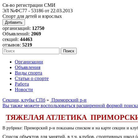
Св-во регистрации СМИ
ЭЛ №ФС77 - 53186 от 22.03.2013
Спорт для детей и взрослых
Добавить
организаций:
12750
Объявлений:
2069
секций:
44463
отзывов:
5219
Организации
Объявления
Виды спорта
Статьи о спорте
Работа
Новости
Секции, клубы СПб
»
Приморский р-н
Вы также можете воспользоваться расширенной формой поиск
ТЯЖЕЛАЯ АТЛЕТИКА ПРИМОРСКИ
В рубрике: Приморский р-н показаны списком и на карте секции и клуб
Список объектов для занятий, в т.ч. клубов, спортивных школ 