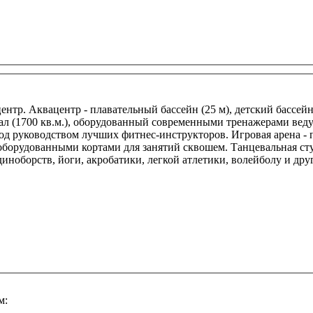
тр. Аквацентр - плавательный бассейн (25 м), детский бассейн (
зал (1700 кв.м.), оборудованный современными тренажерами ве
од руководством лучших фитнес-инструкторов. Игровая арена - п
оборудованными кортами для занятий сквошем. Танцевальная сту
диноборств, йоги, акробатики, легкой атлетики, волейболу и др
м: