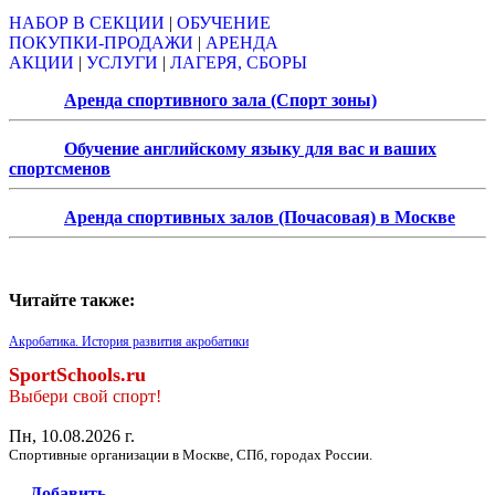
НАБОР В СЕКЦИИ
|
ОБУЧЕНИЕ
ПОКУПКИ-ПРОДАЖИ
|
АРЕНДА
АКЦИИ
|
УСЛУГИ
|
ЛАГЕРЯ, СБОРЫ
Аренда спортивного зала (Спорт зоны)
Обучение английскому языку для вас и ваших
спортсменов
Аренда спортивных залов (Почасовая) в Москве
Читайте также:
Акробатика. История развития акробатики
SportSchools.ru
Выбери свой спорт!
Пн, 10.08.2026 г.
Спортивные организации в Москве, СПб, городах России.
Добавить