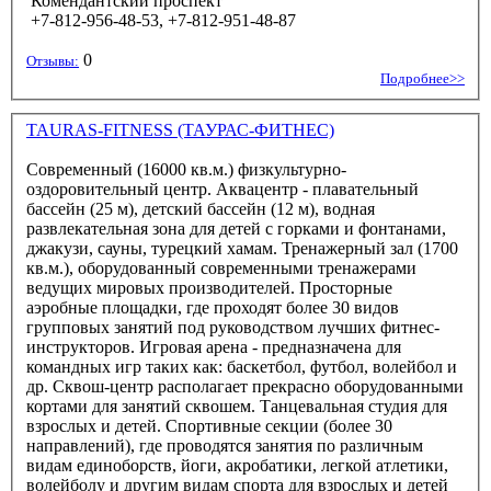
Комендантский проспект
+7-812-956-48-53, +7-812-951-48-87
0
Отзывы:
Подробнее>>
TAURAS-FITNESS (ТАУРАС-ФИТНЕС)
Современный (16000 кв.м.) физкультурно-
оздоровительный центр. Аквацентр - плавательный
бассейн (25 м), детский бассейн (12 м), водная
развлекательная зона для детей с горками и фонтанами,
джакузи, сауны, турецкий хамам. Тренажерный зал (1700
кв.м.), оборудованный современными тренажерами
ведущих мировых производителей. Просторные
аэробные площадки, где проходят более 30 видов
групповых занятий под руководством лучших фитнес-
инструкторов. Игровая арена - предназначена для
командных игр таких как: баскетбол, футбол, волейбол и
др. Сквош-центр располагает прекрасно оборудованными
кортами для занятий сквошем. Танцевальная студия для
взрослых и детей. Спортивные секции (более 30
направлений), где проводятся занятия по различным
видам единоборств, йоги, акробатики, легкой атлетики,
волейболу и другим видам спорта для взрослых и детей