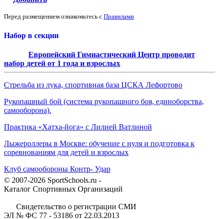
Перед размещением ознакомьтесь с
Правилами
Набор в секции
Европейский Гимнастический Центр проводит
набор детей от 1 года и взрослых
Стрельба из лука, спортивная база ЦСКА Лефортово
Рукопашный бой (система рукопашного боя, единоборства,
самооборона).
Практика «Хатха-йога» с Лилией Ватлиной
Лыжероллеры в Москве: обучение с нуля и подготовка к
соревнованиям для детей и взрослых
Клуб самообороны Контр- Удар
© 2007-2026 SportSchools.ru -
Каталог Спортивных Организаций
Свидетельство о регистрации СМИ
ЭЛ № ФС 77 - 53186 от 22.03.2013