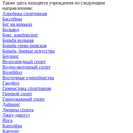
Также здесь находятся учреждения по следующим
направлениям:
Аэробика спортивная
Бассейны
Бег на коньках
Бильярд
Бокс, кикбоксинг
Борьба вольная
Борьба греко-римская
Борьба, боевые искусства
Боулинг
Велосипедный спорт
Водно-моторный спорт
Волейбол
Восточные единоборства
Гандбол
Гимнастика спортивная
Гиревой спорт
Горнолыжный спорт
Дайвинг
Дворцы спорта
Джиу-джитсу
Йога
Капоэйра
Картинг