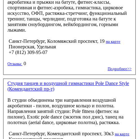
акробатика и прыжки на батуте, фитнес-классы,
спортивная и фитнес-аэробика, гимнастика, цирковое
искусство, ОФП, растяжка-стретчинг, функциональный
тренинг, танцы, черлидинг, подготовка на батуте к
занятиям сноубордингом, вейкбордингом, горными
лыжами.
Санкт-Петербург, Коломяжский проспект, 19
на карте
Пионерская, Удельная
+7 (812) 309-95-07
0
Отзывы:
Подробнее>>
Студия танцев и воздушной гимнастики Pole Dance Style
(Комендантский пр-т)
В студии объединены три направления воздушной
акробатики - пилон, воздушное кольцо и полотна.
Направления занятий студии: Pole fitness (фитнес на
пилоне), Exotic pole dance (экзотик пол дэнс), танец на
полотнах (aerial dance, цирковые полотна), растяжка.
Санкт-Петербург, Комендантский проспект, 30к3
на карте