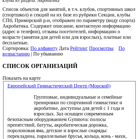
клубы из раздела: Акробатика
Список объектов для занятий, в т.ч. клубов, спортивных школ
(спортшкол) и секций на их базе из рубрики Секции, клубы
СПб, Приморский р-н, отображен по параметру (виду спорта)
Акробатика. Содержит описание, контактную информацию
(адрес и телефон), отзывы посетителей, информацию о
возрасте (занятия для детей или для взрослых), платные или
бесплатные.
Сортировка:
По алфавиту
Дата
Рейтинг
Просмотры
По
возрастанию
| По убыванию
СПИСОК ОРГАНИЗАЦИЙ
Показать на карте
Европейский Гимнастический Центр (Морской)
Групповые, индивидуальные и семейные
тренировки по спортивной гимнастике и
акробатике, доступны для детей с 1 года и
взрослых. Зал оснащен современным
безопасным оборудованием Gymnova: полосы
препятствий, батуты, акробатическая дорожка,
поролоновая яма, детские и взрослые снаряды:
перекладина, параллельные брусья, кольца, конь - махи,