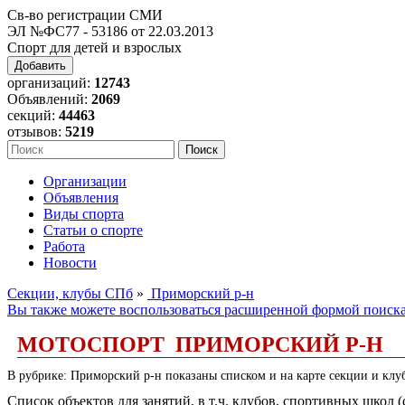
Св-во регистрации СМИ
ЭЛ №ФС77 - 53186 от 22.03.2013
Спорт для детей и взрослых
Добавить
организаций:
12743
Объявлений:
2069
секций:
44463
отзывов:
5219
Организации
Объявления
Виды спорта
Статьи о спорте
Работа
Новости
Секции, клубы СПб
»
Приморский р-н
Вы также можете воспользоваться расширенной формой поиск
МОТОСПОРТ ПРИМОРСКИЙ Р-Н
В рубрике: Приморский р-н показаны списком и на карте секции и клу
Список объектов для занятий, в т.ч. клубов, спортивных школ 