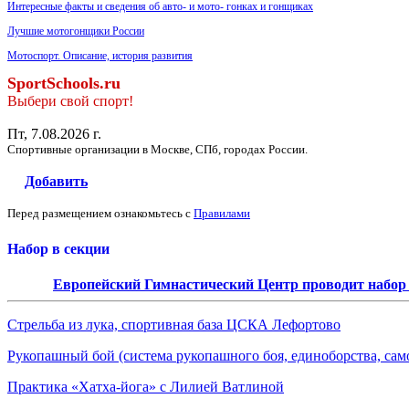
Интересные факты и сведения об авто- и мото- гонках и гонщиках
Лучшие мотогонщики России
Мотоспорт. Описание, история развития
SportSchools.ru
Выбери свой спорт!
Пт, 7.08.2026 г.
Спортивные организации в Москве, СПб, городах России.
Добавить
Перед размещением ознакомьтесь с
Правилами
Набор в секции
Европейский Гимнастический Центр проводит набор д
Стрельба из лука, спортивная база ЦСКА Лефортово
Рукопашный бой (система рукопашного боя, единоборства, сам
Практика «Хатха-йога» с Лилией Ватлиной