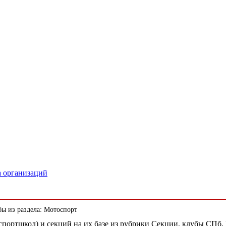
а организаций
бы из раздела: Мотоспорт
(спортшкол) и секций на их базе из рубрики Секции, клубы СПб,