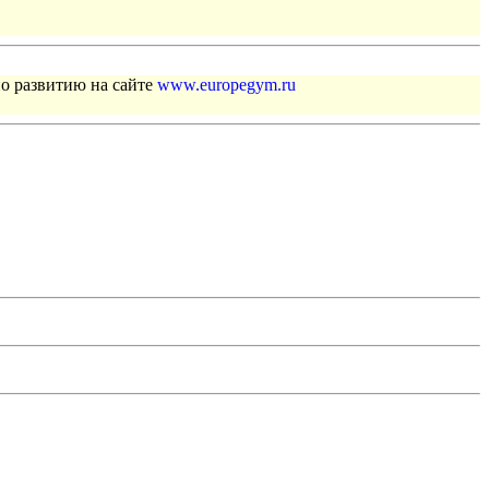
по развитию на сайте
www.europegym.ru