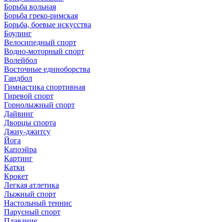
Борьба вольная
Борьба греко-римская
Борьба, боевые искусства
Боулинг
Велосипедный спорт
Водно-моторный спорт
Волейбол
Восточные единоборства
Гандбол
Гимнастика спортивная
Гиревой спорт
Горнолыжный спорт
Дайвинг
Дворцы спорта
Джиу-джитсу
Йога
Капоэйра
Картинг
Катки
Крокет
Легкая атлетика
Лыжный спорт
Настольный теннис
Парусный спорт
Плавание