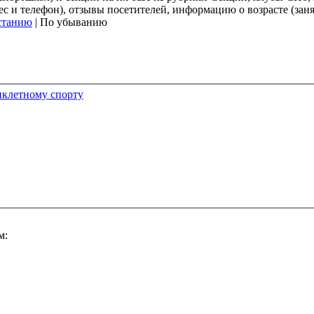
и телефон), отзывы посетителей, информацию о возрасте (занят
станию
| По убыванию
иклетному спорту
м: