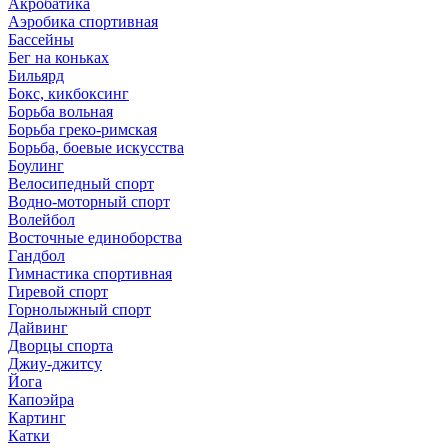
Акробатика
Аэробика спортивная
Бассейны
Бег на коньках
Бильярд
Бокс, кикбоксинг
Борьба вольная
Борьба греко-римская
Борьба, боевые искусства
Боулинг
Велосипедный спорт
Водно-моторный спорт
Волейбол
Восточные единоборства
Гандбол
Гимнастика спортивная
Гиревой спорт
Горнолыжный спорт
Дайвинг
Дворцы спорта
Джиу-джитсу
Йога
Капоэйра
Картинг
Катки