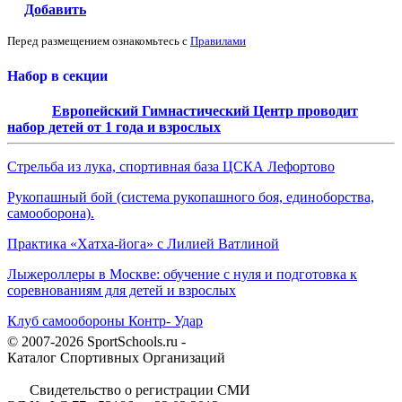
Добавить
Перед размещением ознакомьтесь с
Правилами
Набор в секции
Европейский Гимнастический Центр проводит
набор детей от 1 года и взрослых
Стрельба из лука, спортивная база ЦСКА Лефортово
Рукопашный бой (система рукопашного боя, единоборства,
самооборона).
Практика «Хатха-йога» с Лилией Ватлиной
Лыжероллеры в Москве: обучение с нуля и подготовка к
соревнованиям для детей и взрослых
Клуб самообороны Контр- Удар
© 2007-2026 SportSchools.ru -
Каталог Спортивных Организаций
Свидетельство о регистрации СМИ