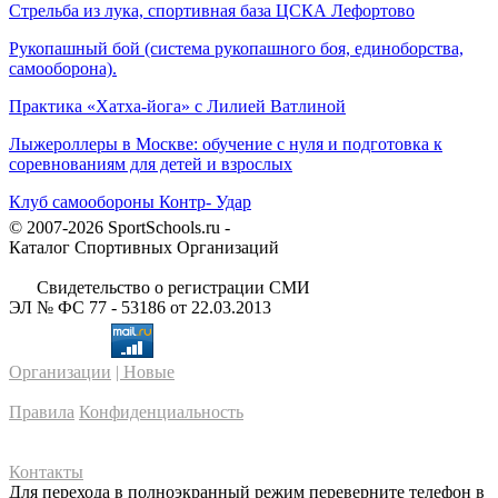
Стрельба из лука, спортивная база ЦСКА Лефортово
Рукопашный бой (система рукопашного боя, единоборства,
самооборона).
Практика «Хатха-йога» с Лилией Ватлиной
Лыжероллеры в Москве: обучение с нуля и подготовка к
соревнованиям для детей и взрослых
Клуб самообороны Контр- Удар
© 2007-2026 SportSchools.ru -
Каталог Спортивных Организаций
Свидетельство о регистрации СМИ
ЭЛ № ФС 77 - 53186 от 22.03.2013
Организации
| Новые
Правила
Конфиденциальность
Контакты
Для перехода в полноэкранный режим переверните телефон в