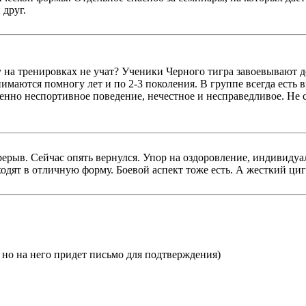
 друг.
 на тренировках не учат? Ученики Черного тигра завоевывают 
нимаются помногу лет и по 2-3 поколения. В группе всегда ест
шенно неспортивное поведение, нечестное и несправедливое. Не 
ерыв. Сейчас опять вернулся. Упор на оздоровление, индивидуал
одят в отличную форму. Боевой аспект тоже есть. А жесткий циг
, но на него придет письмо для подтверждения)