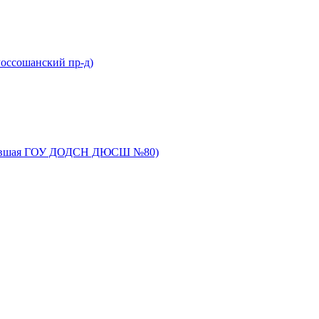
оссошанский пр-д)
(бывшая ГОУ ДОДСН ДЮСШ №80)