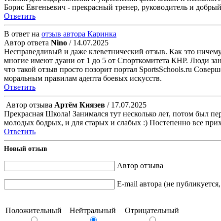
Борис Евгеньевич - прекрасный тренер, руководитель и добрый
Ответить
В ответ на
отзыв автора Каринка
Автор ответа
Nino
/ 14.07.2025
Несправедливый и даже клеветнический отзыв. Как это ничему
многие имеют дуани от 1 до 5 от Спорткомитета КНР. Люди за
что такой отзыв просто позорит портал SportsSchools.ru Совер
моральным правилам адепта боевых искусств.
Ответить
Автор отзыва
Артём Князев
/ 17.07.2025
Прекрасная Школа! Занимался тут несколько лет, потом был пер
молодых бодрых, и для старых и слабых :) Постепенно все прих
Ответить
Новый отзыв
Автор отзыва
E-mail автора (не публикуется
Положительный
Нейтральный
Отрицательный