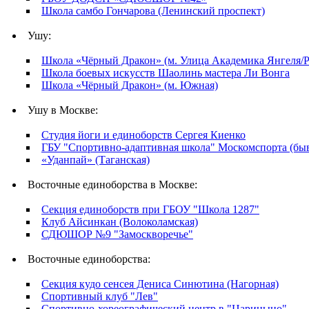
Школа самбо Гончарова (Ленинский проспект)
Ушу:
Школа «Чёрный Дракон» (м. Улица Академика Янгеля/Р
Школа боевых искусств Шаолинь мастера Ли Вонга
Школа «Чёрный Дракон» (м. Южная)
Ушу в Москве:
Студия йоги и единоборств Сергея Киенко
ГБУ "Спортивно-адаптивная школа" Москомспорта 
«Уданпай» (Таганская)
Восточные единоборства в Москве:
Секция единоборств при ГБОУ "Школа 1287"
Клуб Айсинкан (Волоколамская)
СДЮШОР №9 "Замоскворечье"
Восточные единоборства:
Секция кудо сенсея Дениса Синютина (Нагорная)
Спортивный клуб "Лев"
Спортивно-хореографический центр в "Царицыно"