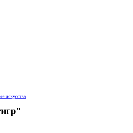
ые искусства
тигр"