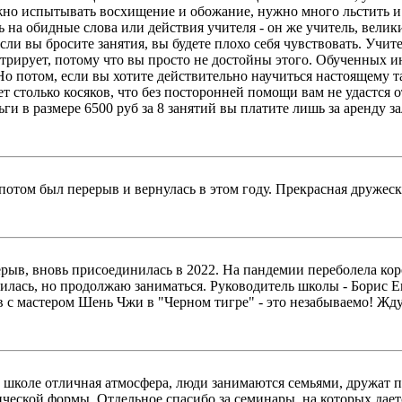
жно испытывать восхищение и обожание, нужно много льстить и 
на обидные слова или действия учителя - он же учитель, велики
если вы бросите занятия, вы будете плохо себя чувствовать. Учит
стрирует, потому что вы просто не достойны этого. Обученных и
. Но потом, если вы хотите действительно научиться настоящему
т столько косяков, что без посторонней помощи вам не удастся о
ьги в размере 6500 руб за 8 занятий вы платите лишь за аренду з
потом был перерыв и вернулась в этом году. Прекрасная дружеск
рыв, вновь присоединилась в 2022. На пандемии переболела коро
вилась, но продолжаю заниматься. Руководитель школы - Борис 
 мастером Шень Чжи в "Черном тигре" - это незабываемо! Жду 
В школе отличная атмосфера, люди занимаются семьями, дружат
ической формы. Отдельное спасибо за семинары, на которых да