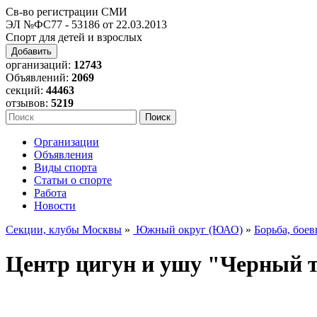
Св-во регистрации СМИ
ЭЛ №ФС77 - 53186 от 22.03.2013
Спорт для детей и взрослых
Добавить
организаций:
12743
Объявлений:
2069
секций:
44463
отзывов:
5219
Организации
Объявления
Виды спорта
Статьи о спорте
Работа
Новости
Секции, клубы Москвы
»
Южный округ (ЮАО)
»
Борьба, боев
Центр цигун и ушу "Черный 