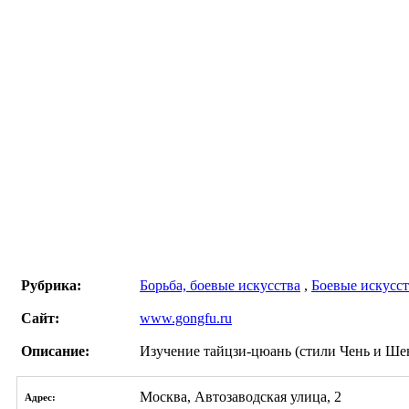
Рубрика:
Борьба, боевые искусства
,
Боевые искусст
Сайт:
www.gongfu.ru
Описание:
Изучение тайцзи-цюань (стили Чень и Шен
Москва, Автозаводская улица, 2
Адрес: