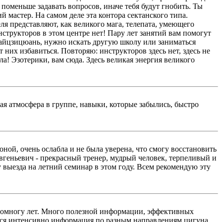
поменьше задавать вопросов, иначе тебя будут гнобить. Ты
й мастер. На самом деле эта контора сектанского типа.
еля представляют, как великого мага, телепата, умеющего
нструкторов в этом центре нет! Пару лет занятий вам помогут
 тайцзицюань, нужно искать другую школу или заниматься
т них избавиться. Повторяю: инструкторов здесь нет, здесь не
ала! Эзотерики, вам сюда. Здесь великая энергия великого
ая атмосфера в группе, навыки, которые забылись, быстро
ной, очень ослабла и не была уверена, что смогу восстановить
Евгеньевич - прекрасный тренер, мудрый человек, терпеливый и
выезда на летний семинар в этом году. Всем рекомендую эту
 помногу лет. Много полезной информации, эффективных
ется интенсивно информация по разным направлениям цигуна.