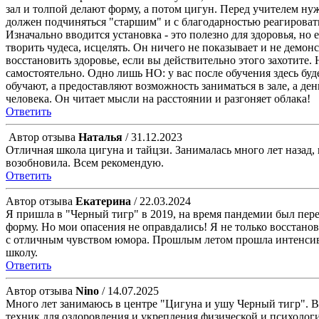
зал и толпой делают форму, а потом цигун. Перед учителем ну
должен подчиняться "старшим" и с благодарностью реагировать 
Изначально вводится установка - это полезно для здоровья, но 
творить чудеса, исцелять. Он ничего не показывает и не демон
восстановить здоровье, если вы действительно этого захотите
самостоятельно. Одно лишь НО: у вас после обучения здесь буде
обучают, а предоставляют возможность заниматься в зале, а ден
человека. Он читает мысли на расстоянии и разгоняет облака!
Ответить
Автор отзыва
Наталья
/ 31.12.2023
Отличная школа цигуна и тайцзи. Занималась много лет назад, 
возобновила. Всем рекомендую.
Ответить
Автор отзыва
Екатерина
/ 22.03.2024
Я пришла в "Черный тигр" в 2019, на время пандемии был пере
форму. Но мои опасения не оправдались! Я не только восстано
с отличным чувством юмора. Прошлым летом прошла интенсив с
школу.
Ответить
Автор отзыва
Nino
/ 14.07.2025
Много лет занимаюсь в центре "Цигуна и ушу Черный тигр". 
техник для оздоровления и укрепления физической и психолог